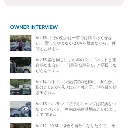
Vol.16 「その魅力は一言では語り尽くせな
い」 愛してやまない２CVを眺めながら、 仲
間とお酒を…
Vol.15 妻と同じ生まれ年のフルゴネットと運
命的な出会い。 「頑張れ頑張れ」と応援しな
がらゆっく…
Vol.14 シトロエン愛好家の恩師に、自らが手
掛けたC5 Xを見せに行く教え子。時を経て紡
ぎ出され…
Vol.13 ベルランゴで行くキャンプは家族をつ
なぐイベント。 車内は秘密基地みたいに楽し
くて 乗る…
Vol.12 「XMに似合う自分になりたくて」 乗