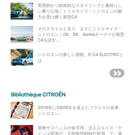
実用的かつ前衛的なスタイリングと素晴らし
い乗り心地｜ミドルサイズ・シトロエンの魅
力を受け継ぐ新型C4
そのスタイルと走り、まさにミドルサイズ・
シトロエン｜GS、BX、Xantiaオーナーが新型
C4を試す…
シトロエンの新しい挑戦、E-C4 ELECTRICと
は
2019年に100周年を迎えたフランスの名車、
シトロエン。
冒険サスペンスの金字塔。主人公ルイス・ケ
インは英国の「元特殊作戦執行部員」で、第