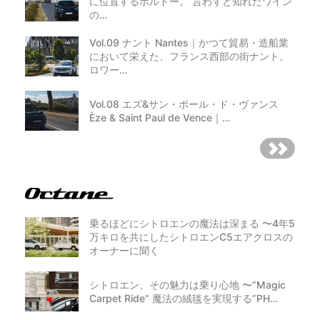
に位置するボルドー。 言わずと知れたワイン
の…
Vol.09 ナント Nantes｜かつて貿易・造船業
において栄えた、フランス西部の街ナント。
ロワー…
Vol.08 エズ&サン・ポール・ド・ヴァンス
Èze & Saint Paul de Vence｜…
乗るほどにシトロエンの魔法は深まる 〜4年5
万キロを共にしたシトロエンC5エアクロスの
オーナーに聞く
シトロエン、その魅力は乗り心地 〜”Magic
Carpet Ride” 魔法の絨毯を実現する”PH…