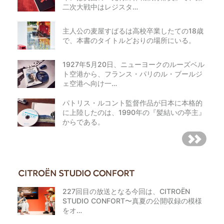
二次大戦中はレジスタ…
主人公の麦屋すばるは高校卒業したての18歳
で、本書のタイトルどおりの場所にいる。
1927年5月20日、ニューヨークのルーズベル
ト空港から、フランス・パリのル・ブールジ
ェ空港へ向け一…
パトリス・ルコント監督作品が日本に本格的
に上陸したのは、1990年の『髪結いの亭主』
からである。
227回目の放送となる今回は、CITROËN
STUDIO CONFORT〜真夏の公開収録の模様
をオ…