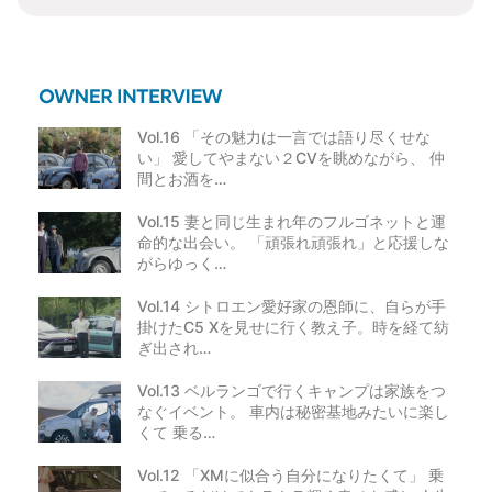
Vol.16 「その魅力は一言では語り尽くせな
い」 愛してやまない２CVを眺めながら、 仲
間とお酒を…
Vol.15 妻と同じ生まれ年のフルゴネットと運
命的な出会い。 「頑張れ頑張れ」と応援しな
がらゆっく…
Vol.14 シトロエン愛好家の恩師に、自らが手
掛けたC5 Xを見せに行く教え子。時を経て紡
ぎ出され…
Vol.13 ベルランゴで行くキャンプは家族をつ
なぐイベント。 車内は秘密基地みたいに楽し
くて 乗る…
Vol.12 「XMに似合う自分になりたくて」 乗