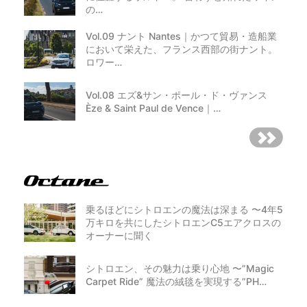
の…
Vol.09 ナント Nantes｜かつて貿易・造船業
において栄えた、フランス西部の街ナント。
ロワー…
Vol.08 エズ&サン・ポール・ド・ヴァンス
Èze & Saint Paul de Vence｜…
乗るほどにシトロエンの魔法は深まる 〜4年5
万キロを共にしたシトロエンC5エアクロスの
オーナーに聞く
シトロエン、その魅力は乗り心地 〜”Magic
Carpet Ride” 魔法の絨毯を実現する”PH…