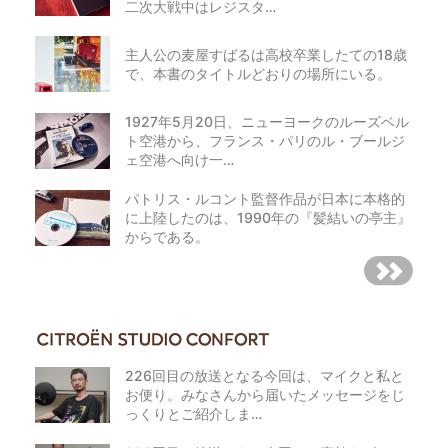
二次大戦中はレジスタ…
主人公の麦屋すばるは高校卒業したての18歳
で、本書のタイトルどおりの場所にいる。
1927年5月20日、ニューヨークのルーズベル
ト空港から、フランス・パリのル・ブールジ
ェ空港へ向け一…
パトリス・ルコント監督作品が日本に本格的
に上陸したのは、1990年の『髪結いの亭主』
からである。
226回目の放送となる今回は、マイクと私と
お便り。みなさんから届いたメッセージをじ
っくりとご紹介しま…