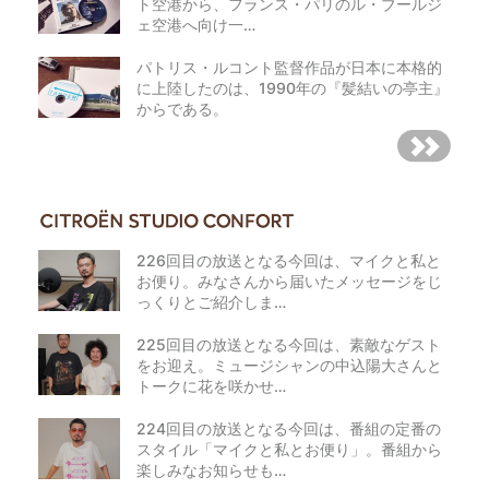
ト空港から、フランス・パリのル・ブールジ
ェ空港へ向け一…
パトリス・ルコント監督作品が日本に本格的
に上陸したのは、1990年の『髪結いの亭主』
からである。
226回目の放送となる今回は、マイクと私と
お便り。みなさんから届いたメッセージをじ
っくりとご紹介しま…
225回目の放送となる今回は、素敵なゲスト
をお迎え。ミュージシャンの中込陽大さんと
トークに花を咲かせ…
224回目の放送となる今回は、番組の定番の
スタイル「マイクと私とお便り」。番組から
楽しみなお知らせも…