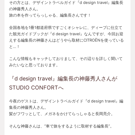
その方とは、デザイントラベルガイド『d design travel』編集長
の神藤秀人さん。
旅の本を作ってらっしゃる、編集長さんです！
全国各地を1冊1都道府県ですごくオシャレに、ディープに仕立て
た観光ガイドブックが『d design travel』なんですが、今回お迎
えする編集長の神藤さんはどうやら取材にCITROËNを使っている
と…！
こんな情報もキャッチしておりまして、その辺りを詳しく聞いて
みたいなと思っております。
『d design travel』編集長の神藤秀人さんが
STUDIO CONFORTへ
今夜のゲストは、デザイントラベルガイド『d design travel』編
集長の神藤秀人さん。
髪がフワッとして、メガネをかけてらっしゃると長岡亮介。
そんな神藤さんは、“車で旅をするように取材する編集長”。