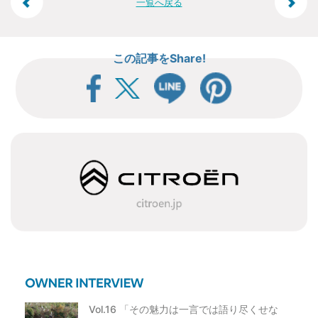
投
一覧へ戻る
稿
この記事をShare!
ナ
ビ
ゲ
ー
シ
ョ
ン
Vol.16 「その魅力は一言では語り尽くせな