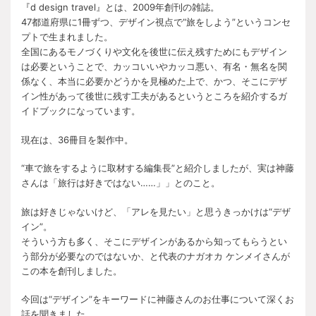
『d design travel』とは、2009年創刊の雑誌。
47都道府県に1冊ずつ、デザイン視点で“旅をしよう”というコンセ
プトで生まれました。
全国にあるモノづくりや文化を後世に伝え残すためにもデザイン
は必要ということで、カッコいいやカッコ悪い、有名・無名を関
係なく、本当に必要かどうかを見極めた上で、かつ、そこにデザ
イン性があって後世に残す工夫があるというところを紹介するガ
イドブックになっています。
現在は、36冊目を製作中。
“車で旅をするように取材する編集長”と紹介しましたが、実は神藤
さんは「旅行は好きではない……」」とのこと。
旅は好きじゃないけど、「アレを見たい」と思うきっかけは“デザ
イン”。
そういう方も多く、そこにデザインがあるから知ってもらうとい
う部分が必要なのではないか、と代表のナガオカ ケンメイさんが
この本を創刊しました。
今回は“デザイン”をキーワードに神藤さんのお仕事について深くお
話を聞きました。