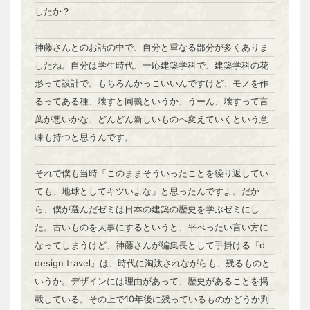
したか？
神藤さんとのお話の中で、自分と重なる部分が多くありま
したね。自分は学生時代、一応建築学科で、建築学科の花
形って設計で。もちろんかっこいいんですけど、モノを作
るってある種、壊すと同義というか、うーん、壊すって言
葉が悪いかな、どんどん新しいものへ変えていくという意
味も持つと思うんです。
それで僕も当時「このままそういったことを繰り返してい
ても、地球としてキツいよな」と思ったんですよ。だか
ら、僕が選んだゼミは日本の建築の歴史を学ぶゼミにし
た。古いものを大事にするというと、平べったい言い方に
なってしまうけど、神藤さんが編集長として手掛ける『d
design travel』は、時代に淘汰されながらも、残るものと
いうか。デザインには理由があって、歴史があることを掲
載している。その上で10年後に残っているものかどうか判