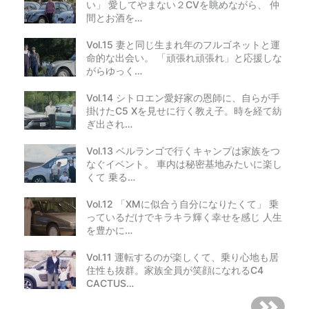
い」 愛してやまない２CVを眺めながら、 仲
間とお酒を…
Vol.15 妻と同じ生まれ年のフルゴネットと運
命的な出会い。 「頑張れ頑張れ」と応援しな
がらゆっく…
Vol.14 シトロエン愛好家の恩師に、自らが手
掛けたC5 Xを見せに行く教え子。時を経て紡
ぎ出され…
Vol.13 ベルランゴで行くキャンプは家族をつ
なぐイベント。 車内は秘密基地みたいに楽し
くて 乗る…
Vol.12 「XMに似合う自分になりたくて」 乗
っているだけでキラキラ輝く幸せを感じ 人生
を豊かに…
Vol.11 運転するのが楽しくて、乗り心地も居
住性も抜群。家族全員が笑顔になれるC4
CACTUS…