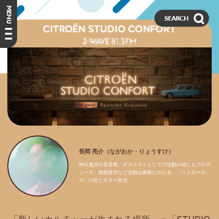
長岡 亮介（ながおか・りょうすけ）
神出鬼没の音楽家。ギタリストとしての活動の他にもプロデ
ュース、楽曲提供など活動は多岐にわたる。「ペトロール
ズ」の歌とギター担当。