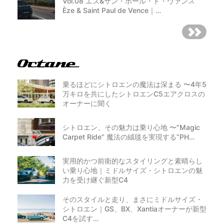
Vol.08 エズ&サン・ポール・ド・ヴァンス
Èze & Saint Paul de Vence｜…
乗るほどにシトロエンの魔法は深まる 〜4年5
万キロを共にしたシトロエンC5エアクロスの
オーナーに聞く
シトロエン、その魅力は乗り心地 〜”Magic
Carpet Ride” 魔法の絨毯を実現する”PH…
実用的かつ前衛的なスタイリングと素晴らし
い乗り心地｜ミドルサイズ・シトロエンの魅
力を受け継ぐ新型C4
そのスタイルと走り、まさにミドルサイズ・
シトロエン｜GS、BX、Xantiaオーナーが新型
C4を試す…