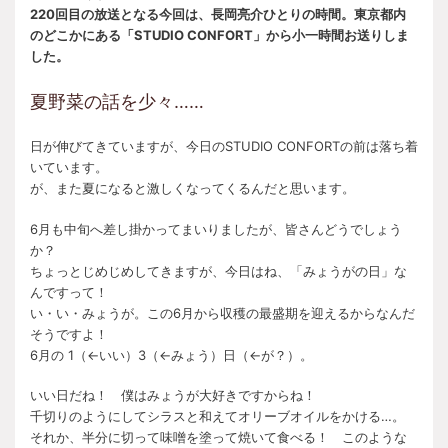
220回目の放送となる今回は、長岡亮介ひとりの時間。東京都内
のどこかにある「STUDIO CONFORT」から小一時間お送りしま
した。
夏野菜の話を少々……
日が伸びてきていますが、今日のSTUDIO CONFORTの前は落ち着
いています。
が、また夏になると激しくなってくるんだと思います。
6月も中旬へ差し掛かってまいりましたが、皆さんどうでしょう
か？
ちょっとじめじめしてきますが、今日はね、「みょうがの日」な
んですって！
い・い・みょうが。この6月から収穫の最盛期を迎えるからなんだ
そうですよ！
6月の 1（←いい）3（←みょう）日（←が？）。
いい日だね！ 僕はみょうが大好きですからね！
千切りのようにしてシラスと和えてオリーブオイルをかける…。
それか、半分に切って味噌を塗って焼いて食べる！ このような