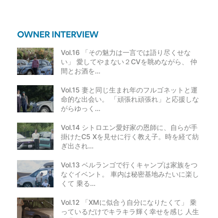
Vol.16 「その魅力は一言では語り尽くせな
い」 愛してやまない２CVを眺めながら、 仲
間とお酒を…
Vol.15 妻と同じ生まれ年のフルゴネットと運
命的な出会い。 「頑張れ頑張れ」と応援しな
がらゆっく…
Vol.14 シトロエン愛好家の恩師に、自らが手
掛けたC5 Xを見せに行く教え子。時を経て紡
ぎ出され…
Vol.13 ベルランゴで行くキャンプは家族をつ
なぐイベント。 車内は秘密基地みたいに楽し
くて 乗る…
Vol.12 「XMに似合う自分になりたくて」 乗
っているだけでキラキラ輝く幸せを感じ 人生