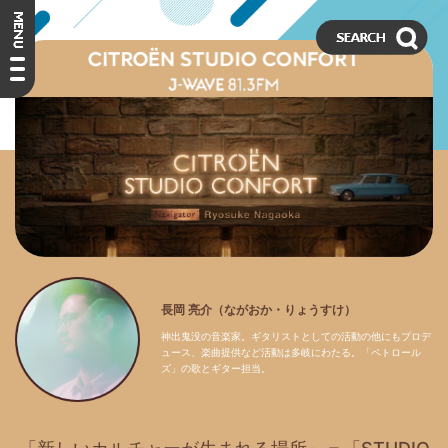
長岡 亮介（ながおか・りょうすけ）
神出鬼没の音楽家。ギタリストとしての活動の他にもプロデ
ュース、楽曲提供など活動は多岐にわたる。「ペトロール
ズ」の歌とギター担当。