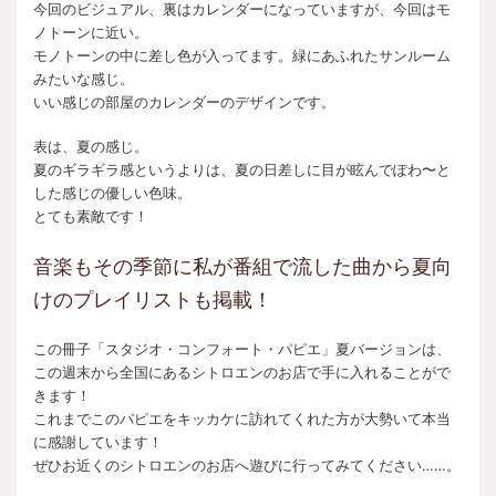
今回のビジュアル、裏はカレンダーになっていますが、今回はモ
ノトーンに近い。
モノトーンの中に差し色が入ってます。緑にあふれたサンルーム
みたいな感じ。
いい感じの部屋のカレンダーのデザインです。
表は、夏の感じ。
夏のギラギラ感というよりは、夏の日差しに目が眩んでぽわ〜と
した感じの優しい色味。
とても素敵です！
音楽もその季節に私が番組で流した曲から夏向
けのプレイリストも掲載！
この冊子「スタジオ・コンフォート・パピエ」夏バージョンは、
この週末から全国にあるシトロエンのお店で手に入れることがで
きます！
これまでこのパピエをキッカケに訪れてくれた方が大勢いて本当
に感謝しています！
ぜひお近くのシトロエンのお店へ遊びに行ってみてください……。