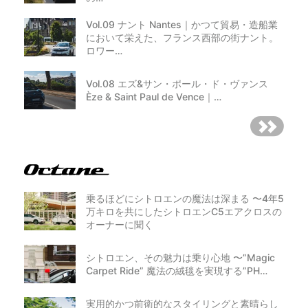
Vol.09 ナント Nantes｜かつて貿易・造船業
において栄えた、フランス西部の街ナント。
ロワー…
Vol.08 エズ&サン・ポール・ド・ヴァンス
Èze & Saint Paul de Vence｜…
乗るほどにシトロエンの魔法は深まる 〜4年5
万キロを共にしたシトロエンC5エアクロスの
オーナーに聞く
シトロエン、その魅力は乗り心地 〜”Magic
Carpet Ride” 魔法の絨毯を実現する”PH…
実用的かつ前衛的なスタイリングと素晴らし