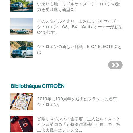
い乗り心地｜ミドルサイズ・シトロエンの魅
力を受け継ぐ新型C4
そのスタイルと走り、まさにミドルサイズ・
シトロエン｜GS、BX、Xantiaオーナーが新型
C4を試す…
シトロエンの新しい挑戦、E-C4 ELECTRICと
は
2019年に100周年を迎えたフランスの名車、
シトロエン。
冒険サスペンスの金字塔。主人公ルイス・ケ
インは英国の「元特殊作戦執行部員」で、第
二次大戦中はレジスタ…