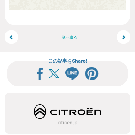
投
一覧へ戻る
稿
この記事をShare!
ナ
ビ
ゲ
ー
シ
ョ
ン