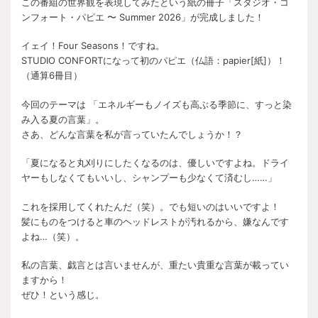
この番組の世界観を表現してみたという紙の冊子「スタジオ・コ
ンフォート・パピエ 〜 Summer 2026」が完成しました！
イェイ！Four Seasons！ですね。
STUDIO CONFORTになって初のパピエ（仏語：papier[紙]）！
（通算6冊目）
今回のテーマは 「エネルギーもノイズも高ぶる季節に、すっと染
み入る夏の言葉」。
さあ、どんな言葉を私が言っていたんでしょうか！？
「夏になると丸刈りにしたくなるのは、優しいですよね。ドライ
ヤーもしなくてもいいし、シャンプーも少なくて済むし……」
これを採用してくれたんだ（笑）。でも短いのはいいですよ！
髪にものをつけると車のヘッドレストが汚れるから、嫌なんです
よね…（笑）。
私の言葉、戯言とは言いませんが、重たい貴重な言葉が載ってい
ますから！
ぜひ！という感じ。