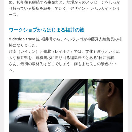
め、10年後も継続する生命力と、地場からのメッセージをしっか
り持っている場所を紹介していく、デザイントラベルガイドシリ
ーズ。
ワークショプからはじまる福井の旅
d design travel誌 福井号から、ベルランゴが神藤秀人編集長の相
棒になりました。
嶺南（レイナン）と嶺北（レイホク）では、文化も違うという広
大な福井県を、縦横無尽に走り回る編集長のとある1日に密着。
さあ、最初の取材先はどこでしょう、雨もまた良しの景色の中
へ。