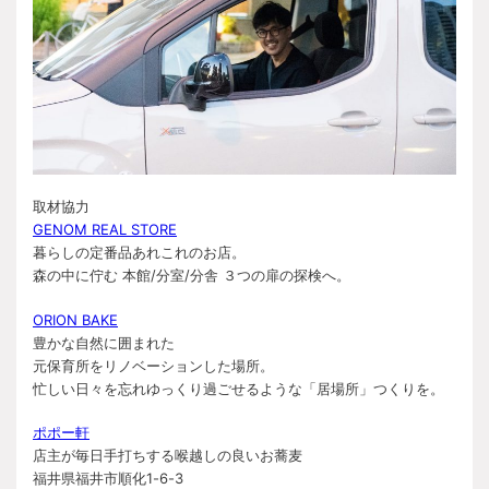
取材協力
GENOM REAL STORE
暮らしの定番品あれこれのお店。
森の中に佇む 本館/分室/分舎 ３つの扉の探検へ。
ORION BAKE
豊かな自然に囲まれた
元保育所をリノベーションした場所。
忙しい日々を忘れゆっくり過ごせるような「居場所」つくりを。
ポポー軒
店主が毎日手打ちする喉越しの良いお蕎麦
福井県福井市順化1-6-3