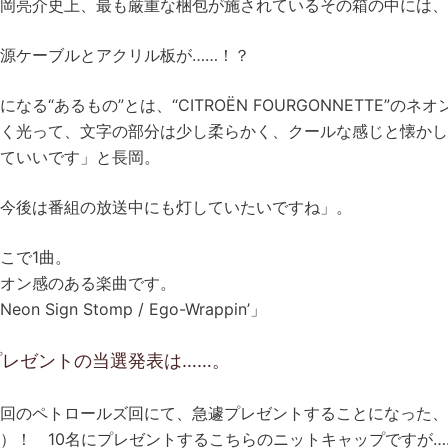
岡亮介史上、最も厳重な梱包が施されているその箱の中には、
源ケーブルとアクリル板が……！？
になる“あるもの”とは、“CITROËN FOURGONNETTE”のネ
く光って、文字の部分は少し柔らかく、クールな感じと懐か
ていいです」と長岡。
今後は番組の放送中にも灯していたいですね」。
こで1曲。
オン感のある楽曲です。
Neon Sign Stomp / Ego-Wrappin’」
プレゼントの当選発表は……。
回のペトロールズ回にて、急遽プレゼントすることになった、
）！ 10名にプレゼントするこちらのニットキャップですが…