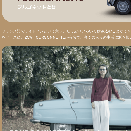
フランス語でライトバンという意味。たっぷりいろいろ積み込むことができ
をベースに、2CV FOURGONNETTEが有名で、多くの人々の生活に彩を