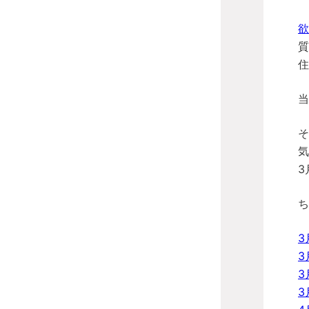
欲
質
住
当
そ
気
3
ち
3
3
3
3