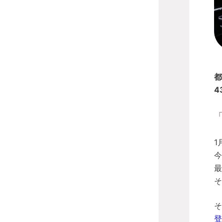
都
4
1
今
最
そ
そ
登