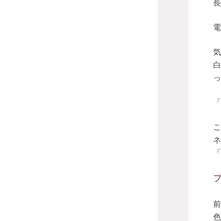
長
電
気
白
っ
「
こ
ネ
「
前
色