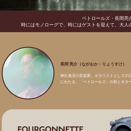
ペトロールズ・長岡亮
時にはモノローグで、時にはゲストを迎えて、
大人
長岡 亮介（ながおか・りょうすけ）
神出鬼没の音楽家。ギタリストとしての
にわたる。「ペトロールズ」の歌とギタ