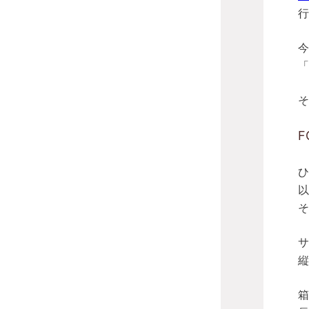
行
今
「
そ
F
ひ
以
そ
サ
縦
箱