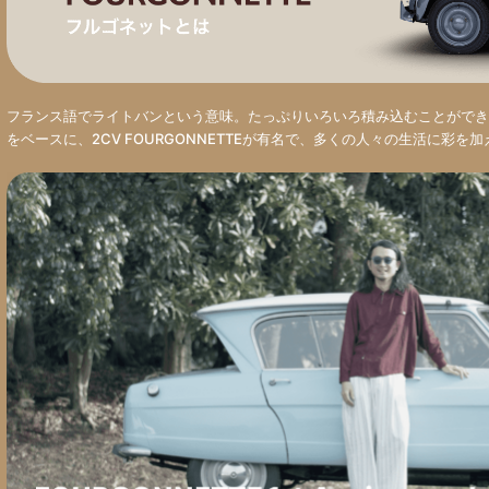
フランス語でライトバンという意味。たっぷりいろいろ積み込むことができ
をベースに、2CV FOURGONNETTEが有名で、多くの人々の生活に彩を