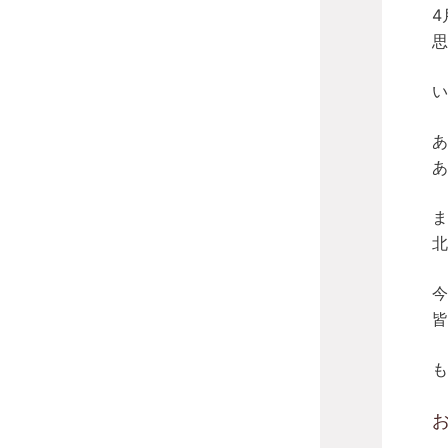
4
思
い
あ
あ
ま
北
今
皆
も