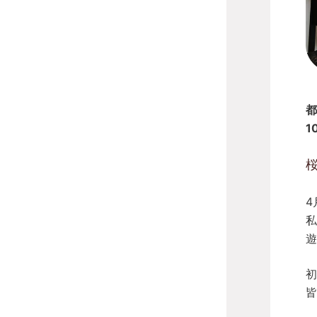
都
1
桜
4
私
遊
初
皆