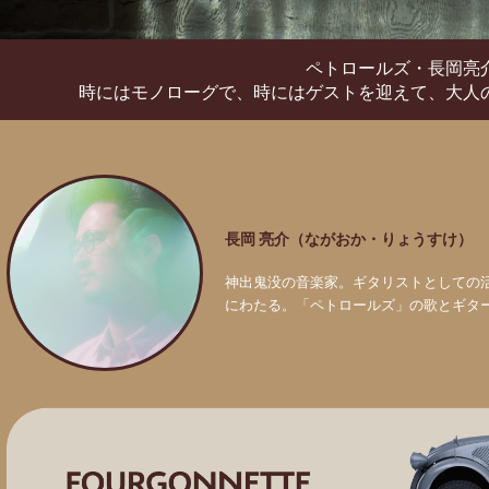
ペトロールズ・長岡亮
時にはモノローグで、時にはゲストを迎えて、
大人
長岡 亮介（ながおか・りょうすけ）
神出鬼没の音楽家。ギタリストとしての
にわたる。「ペトロールズ」の歌とギタ