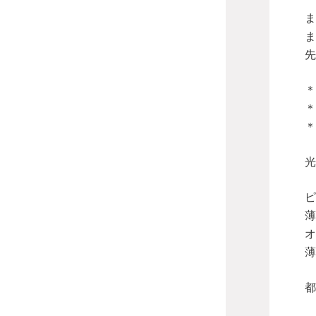
ま
ま
先
＊
＊
＊
光
ピ
薄
オ
薄
都