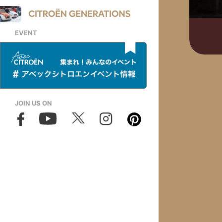
EVENT
JOIN US ON