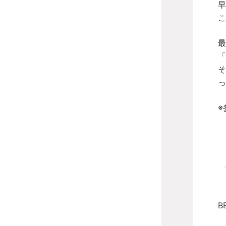
早
こ
最
「
そ
っ
※
B