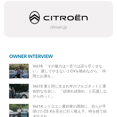
ー
シ
ョ
ン
Vol.16 「その魅力は一言では語り尽くせな
い」 愛してやまない２CVを眺めながら、 仲
間とお酒を…
Vol.15 妻と同じ生まれ年のフルゴネットと運
命的な出会い。 「頑張れ頑張れ」と応援しな
がらゆっく…
Vol.14 シトロエン愛好家の恩師に、自らが手
掛けたC5 Xを見せに行く教え子。時を経て紡
ぎ出され…