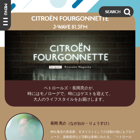
ペトロールズ・長岡亮介が、
時にはモノローグで、時にはゲストを迎えて、
大人のライフスタイルをお届けします。
長岡 亮介（ながおか・りょうすけ）
神出鬼没の音楽家。ギタリストとしての活動の他にもプロデ
ュース、楽曲提供など活動は多岐にわたる。「ペトロール