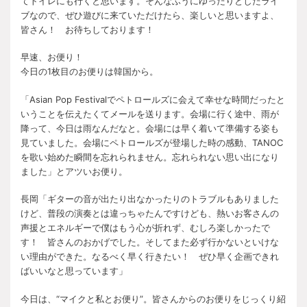
てトイレにも行くと思います。そんなふうにゆったりとしたライ
ブなので、ぜひ遊びに来ていただけたら、楽しいと思いますよ、
皆さん！ お待ちしております！
早速、お便り！
今日の1枚目のお便りは韓国から。
「Asian Pop Festivalでペトロールズに会えて幸せな時間だったと
いうことを伝えたくてメールを送ります。会場に行く途中、雨が
降って、今日は雨なんだなと。会場には早く着いて準備する姿も
見ていました。会場にペトロールズが登場した時の感動、TANOC
を歌い始めた瞬間を忘れられません。忘れられない思い出になり
ました」とアツいお便り。
長岡「ギターの音が出たり出なかったりのトラブルもありました
けど、普段の演奏とは違っちゃたんですけども、熱いお客さんの
声援とエネルギーで僕はもう心が折れず、むしろ楽しかったで
す！ 皆さんのおかげでした。そしてまた必ず行かないといけな
い理由ができた。なるべく早く行きたい！ ぜひ早く企画できれ
ばいいなと思っています」
今日は、“マイクと私とお便り”。皆さんからのお便りをじっくり紹