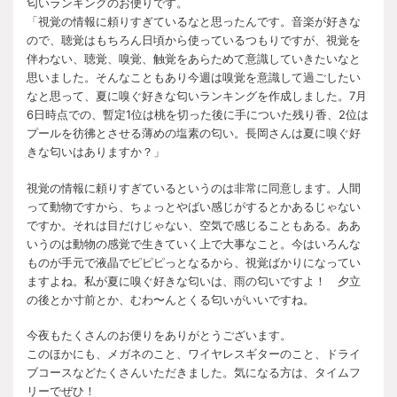
匂いランキングのお便りです。
「視覚の情報に頼りすぎているなと思ったんです。音楽が好きな
ので、聴覚はもちろん日頃から使っているつもりですが、視覚を
伴わない、聴覚、嗅覚、触覚をあらためて意識していきたいなと
思いました。そんなこともあり今週は嗅覚を意識して過ごしたい
なと思って、夏に嗅ぐ好きな匂いランキングを作成しました。7月
6日時点での、暫定1位は桃を切った後に手についた残り香、2位は
プールを彷彿とさせる薄めの塩素の匂い。長岡さんは夏に嗅ぐ好
きな匂いはありますか？」
視覚の情報に頼りすぎているというのは非常に同意します。人間
って動物ですから、ちょっとやばい感じがするとかあるじゃない
ですか。それは目だけじゃない、空気で感じることもある。ああ
いうのは動物の感覚で生きていく上で大事なこと。今はいろんな
ものが手元で液晶でピピピっとなるから、視覚ばかりになってい
ますよね。私が夏に嗅ぐ好きな匂いは、雨の匂いですよ！ 夕立
の後とか寸前とか、むわ〜んとくる匂いがいいですね。
今夜もたくさんのお便りをありがとうございます。
このほかにも、メガネのこと、ワイヤレスギターのこと、ドライ
ブコースなどたくさんいただきました。気になる方は、タイムフ
リーでぜひ！