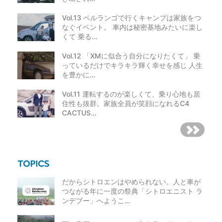
Vol.13 ベルランゴで行くキャンプは家族をつ
なぐイベント。 車内は秘密基地みたいに楽し
くて 乗る…
Vol.12 「XMに似合う自分になりたくて」 乗
っているだけでキラキラ輝く幸せを感じ 人生
を豊かに…
Vol.11 運転するのが楽しくて、乗り心地も居
住性も抜群。家族全員が笑顔になれるC4
CACTUS…
だからシトロエンはやめられない。人と車が
つながる年に一度の祭典「シトロエニスト ラ
ンデブー」へようこ…