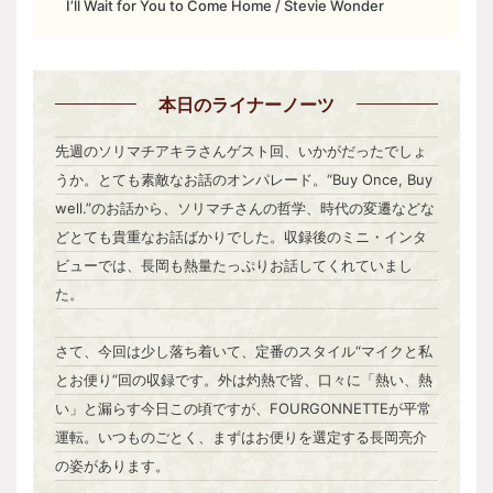
I’ll Wait for You to Come Home / Stevie Wonder
本日
のライナーノーツ
先週のソリマチアキラさんゲスト回、いかがだったでしょ
うか。とても素敵なお話のオンパレード。“Buy Once, Buy
well.”のお話から、ソリマチさんの哲学、時代の変遷などな
どとても貴重なお話ばかりでした。収録後のミニ・インタ
ビューでは、長岡も熱量たっぷりお話してくれていまし
た。
さて、今回は少し落ち着いて、定番のスタイル“マイクと私
とお便り”回の収録です。外は灼熱で皆、口々に「熱い、熱
い」と漏らす今日この頃ですが、FOURGONNETTEが平常
運転。いつものごとく、まずはお便りを選定する長岡亮介
の姿があります。