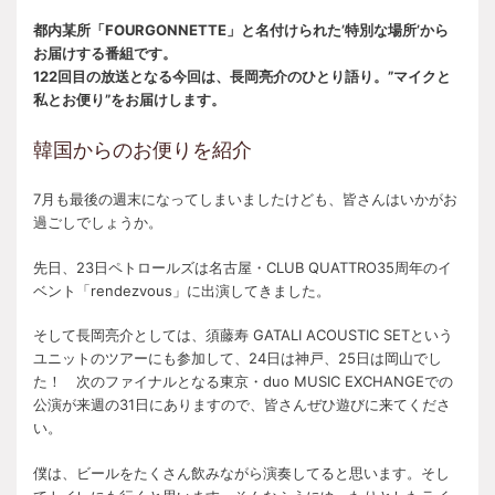
都内某所「FOURGONNETTE」と名付けられた’特別な場所’から
お届けする番組です。
122回目の放送となる今回は、長岡亮介のひとり語り。”マイクと
私とお便り”をお届けします。
韓国からのお便りを紹介
7月も最後の週末になってしまいましたけども、皆さんはいかがお
過ごしでしょうか。
先日、23日ペトロールズは名古屋・CLUB QUATTRO35周年のイ
ベント「rendezvous」に出演してきました。
そして長岡亮介としては、須藤寿 GATALI ACOUSTIC SETという
ユニットのツアーにも参加して、24日は神戸、25日は岡山でし
た！ 次のファイナルとなる東京・duo MUSIC EXCHANGEでの
公演が来週の31日にありますので、皆さんぜひ遊びに来てくださ
い。
僕は、ビールをたくさん飲みながら演奏してると思います。そし