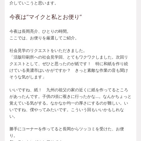
介していこうと思います。
今夜は“マイクと私とお便り”
今夜は長岡亮介、ひとりの時間。
ここでは、お便りを厳選してご紹介。
社会見学のリクエストをいただきました。
「活版印刷所への社会見学回、とてもワクワクしました。次回リ
クエストとして、ぜひと思ったのが紙です！ 特に和紙を作り続
けている美濃市はいかがですか？ きっと素敵な作業の音も聞け
そうな気がします」
いいですね、紙！ 九州の祖父の家の近くに紙を作ってるところ
があったんです。子供の頃に覗きに行ったかな…。なんかちょっと
覚えている気がする。なかなか均一の厚さにするのが難しい。い
いですね、僕やってみたいです。こういう回もいいかもしれな
い。
勝手にコーナーを作ってると長岡からツッコミを受けた、お便
り。