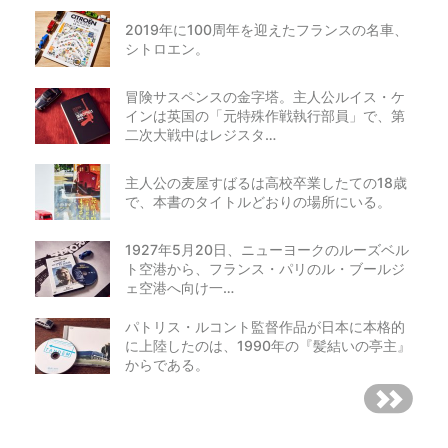
2019年に100周年を迎えたフランスの名車、
シトロエン。
冒険サスペンスの金字塔。主人公ルイス・ケ
インは英国の「元特殊作戦執行部員」で、第
二次大戦中はレジスタ…
主人公の麦屋すばるは高校卒業したての18歳
で、本書のタイトルどおりの場所にいる。
1927年5月20日、ニューヨークのルーズベル
ト空港から、フランス・パリのル・ブールジ
ェ空港へ向け一…
パトリス・ルコント監督作品が日本に本格的
に上陸したのは、1990年の『髪結いの亭主』
からである。