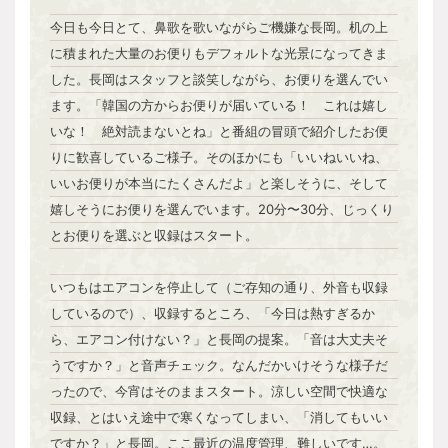
今日も今日とて、鼻歌を歌いながらご機嫌な長岡。机の上
に積まれた大量のお便りもデフォルトな光景になってきま
した。長岡はスタッフと談笑しながら、お便りを選んでい
ます。「韓国の方からお便りが届いている！ これは嬉し
いな！ 絶対読まないとね」と番組の冒頭で紹介したお便
りに歓喜しているご様子。そのほかにも「いいねいいね、
いいお便りが本当にたくさんだよ」と楽しそうに、そして
嬉しそうにお便りを選んでいます。20分〜30分、じっくり
とお便りを選ぶと収録はスタート。
いつもはエアコンを停止して（ご存知の通り、外音も収録
しているので）、収録するところ、「今日は熱すぎるか
ら、エアコン付けない？」と長岡の提案。「音は大丈夫そ
うですか？」と音声チェック。なんだかいけそうな様子だ
ったので、今宵はそのままスタート。涼しい空間で快適な
収録、とはいえ途中で寒くなってしまい、「消してもいい
ですか？」と長岡。ここ最近の温度管理、難しいです…。