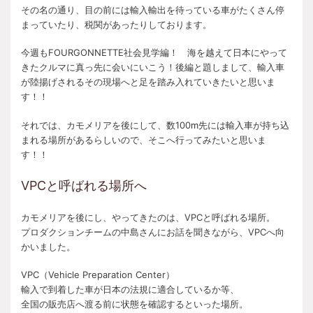
その名の通り、目の前には輸入輸出を待っている車がたくさん停
まっていたり、税関があったりしております。
今週もFOURGONNETTE社会見学編！ 海を越えて日本にやって
きたクルマに真っ先に会いにいこう！後編と題しまして、輸入車
が陸揚げされるその現場へと足を踏み入れていきたいと思いま
す！！
それでは、カモメリアを後にして、数100m先には輸入車が持ち込
まれる場所があるらしいので、そこへ行ってみたいと思いま
す！！
VPCと呼ばれる場所へ
カモメリアを後にし、やってきたのは、VPCと呼ばれる場所。
プロダクションチームの中島さんにお話を聞きながら、VPCへ向
かいました。
VPC（Vehicle Preparation Center）
輸入で到着した車が日本の法規に適合しているか等、
全国の販売店へ渡る前に状態を確認するといった場所。