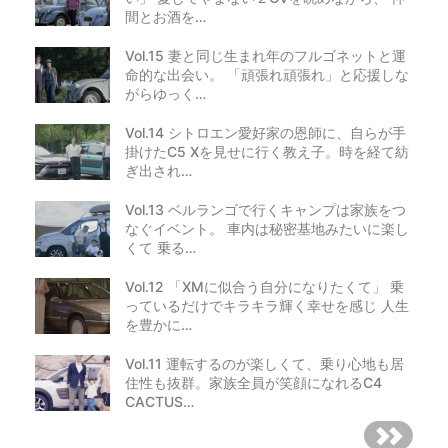
間とお酒を…
Vol.15 妻と同じ生まれ年のフルゴネットと運
命的な出会い。 「頑張れ頑張れ」と応援しな
がらゆっく…
Vol.14 シトロエン愛好家の恩師に、自らが手
掛けたC5 Xを見せに行く教え子。時を経て紡
ぎ出され…
Vol.13 ベルランゴで行くキャンプは家族をつ
なぐイベント。 車内は秘密基地みたいに楽し
くて 乗る…
Vol.12 「XMに似合う自分になりたくて」 乗
っているだけでキラキラ輝く幸せを感じ 人生
を豊かに…
Vol.11 運転するのが楽しくて、乗り心地も居
住性も抜群。家族全員が笑顔になれるC4
CACTUS…