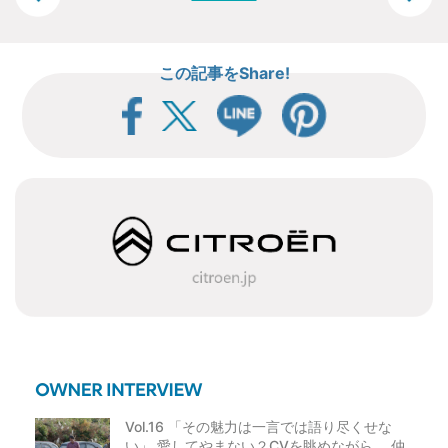
投
稿
この記事をShare!
ナ
ビ
ゲ
ー
シ
ョ
ン
Vol.16 「その魅力は一言では語り尽くせな
い」 愛してやまない２CVを眺めながら、 仲