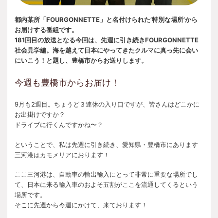
都内某所「FOURGONNETTE」と名付けられた’特別な場所’から
お届けする番組です。
181回目の放送となる今回は、先週に引き続きFOURGONNETTE
社会見学編。海を越えて日本にやってきたクルマに真っ先に会い
にいこう！と題し、豊橋市からお送りします。
今週も豊橋市からお届け！
9月も2週目。ちょうど３連休の入り口ですが、皆さんはどこかに
お出掛けですか？
ドライブに行くんですかね〜？
ということで、私は先週に引き続き、愛知県・豊橋市にあります
三河港はカモメリアにおります！
ここ三河港は、自動車の輸出輸入にとって非常に重要な場所でし
て、日本に来る輸入車のおよそ五割がここを流通してくるという
場所です。
そこに先週から今週にかけて、来ております！