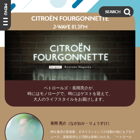
ペトロールズ・長岡亮介が、
時にはモノローグで、時にはゲストを迎えて、
大人のライフスタイルをお届けします。
長岡 亮介（ながおか・りょうすけ）
神出鬼没の音楽家。ギタリストとしての活動の他にもプロデ
ュース、楽曲提供など活動は多岐にわたる。「ペトロール