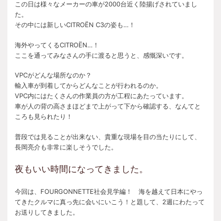
この日は様々なメーカーの車が2000台近く陸揚げされていまし
た。
その中には新しいCITROËN C3の姿も…！
海外やってくるCITROËN…！
ここを通ってみなさんの手に渡ると思うと、感慨深いです。
VPCがどんな場所なのか？
輸入車が到着してからどんなことが行われるのか。
VPC内にはたくさんの作業員の方が工程にあたっています。
車が人の背の高さまほどまで上がって下から確認する、なんてと
ころも見られたり！
普段では見ることが出来ない、貴重な現場を目の当たりにして、
長岡亮介も非常に楽しそうでした。
夜もいい時間になってきました。
今回は、FOURGONNETTE社会見学編！ 海を越えて日本にやっ
てきたクルマに真っ先に会いにいこう！と題して、2週にわたって
お送りしてきました。