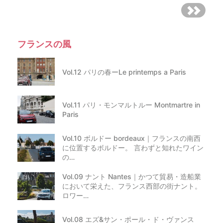
フランスの風
Vol.12 パリの春ーLe printemps a Paris
Vol.11 パリ・モンマルトルー Montmartre in
Paris
Vol.10 ボルドー bordeaux｜フランスの南西
に位置するボルドー。 言わずと知れたワイン
の…
Vol.09 ナント Nantes｜かつて貿易・造船業
において栄えた、フランス西部の街ナント。
ロワー…
Vol.08 エズ&サン・ポール・ド・ヴァンス