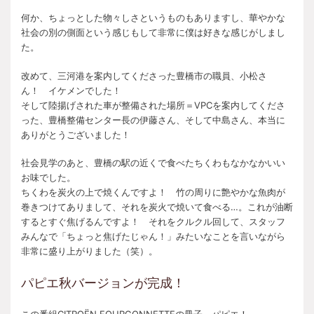
何か、ちょっとした物々しさというものもありますし、華やかな
社会の別の側面という感じもして非常に僕は好きな感じがしまし
た。
改めて、三河港を案内してくださった豊橋市の職員、小松さ
ん！ イケメンでした！
そして陸揚げされた車が整備された場所＝VPCを案内してくださ
った、豊橋整備センター長の伊藤さん、そして中島さん、本当に
ありがとうございました！
社会見学のあと、豊橋の駅の近くで食べたちくわもなかなかいい
お味でした。
ちくわを炭火の上で焼くんですよ！ 竹の周りに艶やかな魚肉が
巻きつけてありまして、それを炭火で焼いて食べる…。これが油断
するとすぐ焦げるんですよ！ それをクルクル回して、スタッフ
みんなで「ちょっと焦げたじゃん！」みたいなことを言いながら
非常に盛り上がりました（笑）。
パピエ秋バージョンが完成！