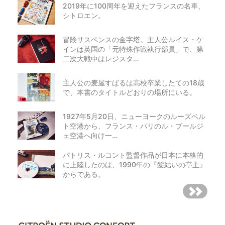
2019年に100周年を迎えたフランスの名車、
シトロエン。
冒険サスペンスの金字塔。主人公ルイス・ケ
インは英国の「元特殊作戦執行部員」で、第
二次大戦中はレジスタ…
主人公の麦屋すばるは高校卒業したての18歳
で、本書のタイトルどおりの場所にいる。
1927年5月20日、ニューヨークのルーズベル
ト空港から、フランス・パリのル・ブールジ
ェ空港へ向け一…
パトリス・ルコント監督作品が日本に本格的
に上陸したのは、1990年の『髪結いの亭主』
からである。