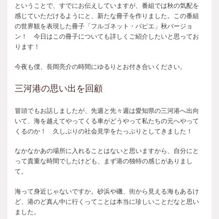
ということで、すでにお伝えしていますが、番組では秋の気配を
感じていただけるようにと、新たな冊子を作りました。この番組
の世界観を表現した冊子「フルゴネット・パピエ」秋バージョ
ン！ 今日はこの冊子についても詳しくご紹介したいと思ってお
ります！
今夜も僕、長岡亮介の時間にゆるりとお付き合いください。
三河港の思い出を回顧
冒頭でもお話しましたが、先週と先々週は愛知県の三河港へ出向
いて、海を越えてやってくる車がどうやって私たちの元へやって
くるのか！ 久しぶりの社会見学をたっぷりとしてきました！
なかなかあの場所に入れることはないと思いますから、自分にと
って貴重な時間でしたけども、まず港の独特の感じがありまし
て。
海って身近じゃないですか。砂浜や磯、街から見える海もあるけ
ど、港のど真ん中に行くってことは本当に珍しいことだなと思い
ました。