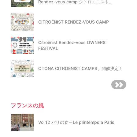
Rendez-vous camp シトロエニスト…
CITROËNIST RENDEZ-VOUS CAMP
Citroënist Rendez-vous OWNERS’
FESTIVAL
OTONA CITROËNIST CAMPS、開催決定！
フランスの風
Vol.12 パリの春ーLe printemps a Paris