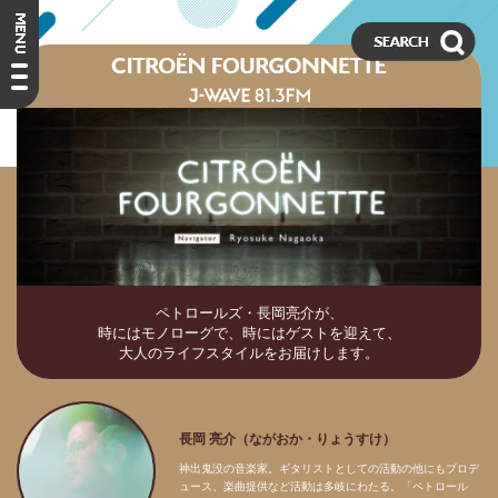
ペトロールズ・長岡亮介が、
時にはモノローグで、時にはゲストを迎えて、
大人のライフスタイルをお届けします。
長岡 亮介（ながおか・りょうすけ）
神出鬼没の音楽家。ギタリストとしての活動の他にもプロデ
ュース、楽曲提供など活動は多岐にわたる。「ペトロール