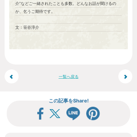
介”などご一緒されたことも多数。どんなお話が聞けるの
か、乞うご期待です。
文：笹谷淳介
投
一覧へ戻る
稿
この記事をShare!
ナ
ビ
ゲ