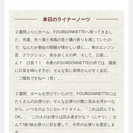
本日
のライナーノーツ
２週間ぶりにホーム、FOURGONNETTEへ帰ってきまし
た。先週、先々週と海風の音と磯の香りを感じていたの
で、なんだか都会の喧騒が懐かしい感じ…。車のエンジン
音、クラクション、街を歩く人の声、そして、口笛…。
ん？ 口笛？！ 今夜のFOURGONNETTEの外では、陽気
に口笛を鳴らす方が。そんな音に長岡さんがすぐ反応。
「ご陽気ですね〜（笑）」。
２週間、ホームを空けていたので、FOURGONNETTEには
たくさんのお便りが。そんなお便りの数に笑みを浮かべな
がら、いつものようにセレクトタイム。「これは読んでも
OK」、「この人のお便りは読み過ぎかな？（ニヤリ）」な
んて1枚1枚お便りに目を通して、今宵のお便りを選定しま
す。