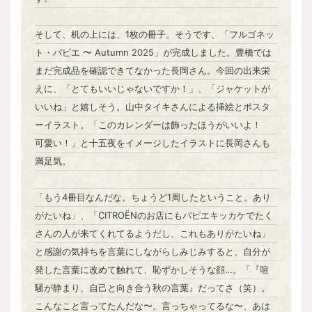
そして、机の上には、1枚の冊子。そうです、「フルゴネッ
ト・パピエ 〜 Autumn 2025」が完成しました。豊橋では
まだ完成品を確認できてなかった長岡さん。今回の出来栄
えに、「とてもいいじゃないですか！」、「ジャケットが
いいね」と嬉しそう。山中タイキさんによる挿絵とポスタ
ーイラスト。「このカレンダーは飾ったほうがいいよ！
可愛い！」と十五夜をイメージしたイラストに長岡さんも
満足気。
「もう4冊目なんだな。ちょうど1周したということ。あり
がたいね」、「CITROËNのお店にもパピエキッカケでたく
さんの人が来てくれてるようだし、これもありがたいね」
と感謝の気持ちを言葉にしながらしみじみすると、自分が
発した言葉に改めて触れて、恥ずかしそうな顔…。「『喧
騒が静まり、自己と向き合う秋の言葉』だってさ（笑）。
こんなこと言ってたんだな〜。言っちゃってるな〜、あは