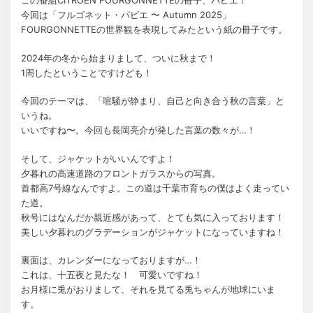
この番組CITROËN FOURGONNETTEの冊子、パピエ！
今回は「フルゴネット・パピエ 〜 Autumn 2025」
FOURGONNETTEの世界観を表現してみたという紙の冊子です。
2024年の冬から始まりまして、ついに秋まで！
1周したということですけども！
今回のテーマは、「喧騒が静まり、自己と向き合う秋の言葉」と
いうね。
いいですね〜。今回も長岡亮介が発した言葉の数々が…！
そして、ジャケットがいいんですよ！
夕暮れの高速道路のフロントガラスからの写真。
首都高7号線なんですよ。この道は千葉市育ちの僕はよく走ってい
た道。
秋号にはなんだか親近感があって、とても気に入っております！
美しい夕暮れのグラデーションがジャケットになっていますね！
裏面は、カレンダーになっておりますが…！
これは、十五夜と見たな！ 可愛いですね！
お月様に兎がおりまして、それを見てる兎ちゃんが地球にいま
す。