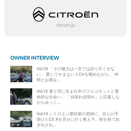
ー
シ
ョ
ン
Vol.16 「その魅力は一言では語り尽くせな
い」 愛してやまない２CVを眺めながら、 仲
間とお酒を…
Vol.15 妻と同じ生まれ年のフルゴネットと運
命的な出会い。 「頑張れ頑張れ」と応援しな
がらゆっく…
Vol.14 シトロエン愛好家の恩師に、自らが手
掛けたC5 Xを見せに行く教え子。時を経て紡
ぎ出され…