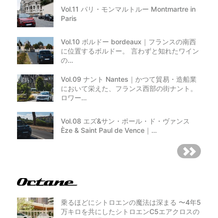
Vol.11 パリ・モンマルトルー Montmartre in
Paris
Vol.10 ボルドー bordeaux｜フランスの南西
に位置するボルドー。 言わずと知れたワイン
の…
Vol.09 ナント Nantes｜かつて貿易・造船業
において栄えた、フランス西部の街ナント。
ロワー…
Vol.08 エズ&サン・ポール・ド・ヴァンス
Èze & Saint Paul de Vence｜…
乗るほどにシトロエンの魔法は深まる 〜4年5
万キロを共にしたシトロエンC5エアクロスの