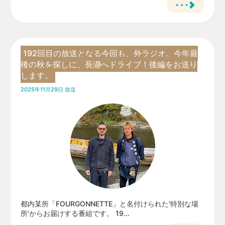
192回目の放送となる今回も、外ラジオ。今年最
後の秋を探しに、長瀞へドライブ！後編をお送り
します。
2025年11月29日 放送
都内某所「FOURGONNETTE」と名付けられた’特別な場
所’からお届けする番組です。 19...