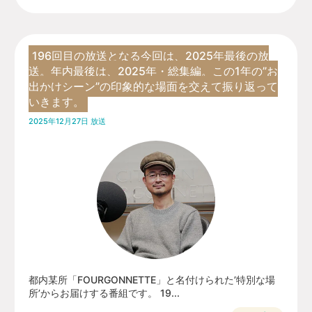
196回目の放送となる今回は、2025年最後の放
送。年内最後は、2025年・総集編。この1年の”お
出かけシーン”の印象的な場面を交えて振り返って
いきます。
2025年12月27日 放送
都内某所「FOURGONNETTE」と名付けられた’特別な場
所’からお届けする番組です。 19...