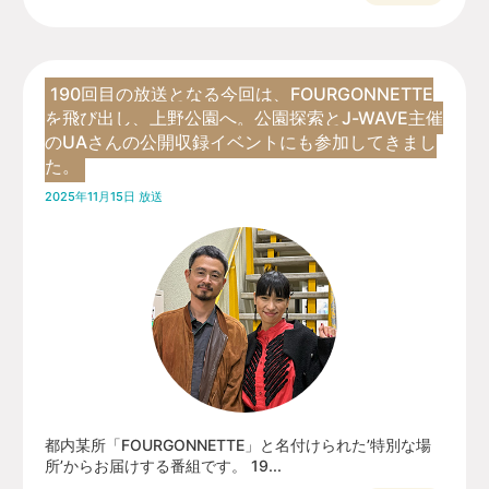
190回目の放送となる今回は、FOURGONNETTE
を飛び出し、上野公園へ。公園探索とJ-WAVE主催
のUAさんの公開収録イベントにも参加してきまし
た。
2025年11月15日 放送
都内某所「FOURGONNETTE」と名付けられた’特別な場
所’からお届けする番組です。 19...