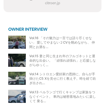
Vol.16 「その魅力は一言では語り尽くせな
い」 愛してやまない２CVを眺めながら、 仲
間とお酒を…
Vol.15 妻と同じ生まれ年のフルゴネットと運
命的な出会い。 「頑張れ頑張れ」と応援しな
がらゆっく…
Vol.14 シトロエン愛好家の恩師に、自らが手
掛けたC5 Xを見せに行く教え子。時を経て紡
ぎ出され…
Vol.13 ベルランゴで行くキャンプは家族をつ
なぐイベント。 車内は秘密基地みたいに楽し
くて 乗る…