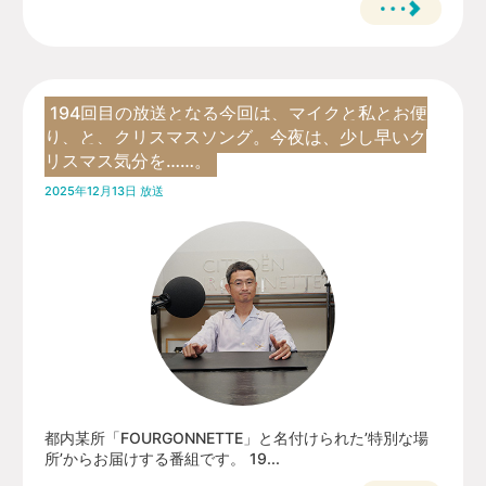
194回目の放送となる今回は、マイクと私とお便
り、と、クリスマスソング。今夜は、少し早いク
リスマス気分を……。
2025年12月13日 放送
都内某所「FOURGONNETTE」と名付けられた’特別な場
所’からお届けする番組です。 19...