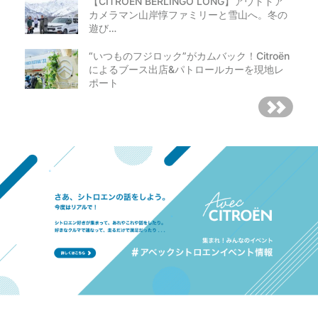
【CITROEN BERLINGO LONG】アウトドア
カメラマン山岸惇ファミリーと雪山へ。冬の
遊び…
“いつものフジロック”がカムバック！Citroën
によるブース出店&パトロールカーを現地レ
ポート