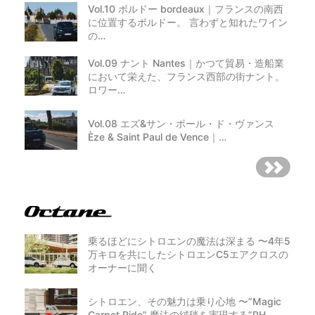
Vol.10 ボルドー bordeaux｜フランスの南西
に位置するボルドー。 言わずと知れたワイン
の…
Vol.09 ナント Nantes｜かつて貿易・造船業
において栄えた、フランス西部の街ナント。
ロワー…
Vol.08 エズ&サン・ポール・ド・ヴァンス
Èze & Saint Paul de Vence｜…
乗るほどにシトロエンの魔法は深まる 〜4年5
万キロを共にしたシトロエンC5エアクロスの
オーナーに聞く
シトロエン、その魅力は乗り心地 〜”Magic
Carpet Ride” 魔法の絨毯を実現する”PH…