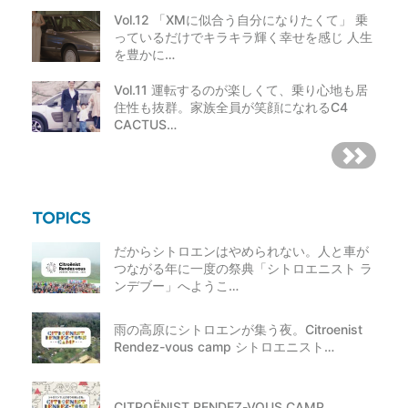
Vol.12 「XMに似合う自分になりたくて」 乗
っているだけでキラキラ輝く幸せを感じ 人生
を豊かに…
Vol.11 運転するのが楽しくて、乗り心地も居
住性も抜群。家族全員が笑顔になれるC4
CACTUS…
だからシトロエンはやめられない。人と車が
つながる年に一度の祭典「シトロエニスト ラ
ンデブー」へようこ…
雨の高原にシトロエンが集う夜。Citroenist
Rendez-vous camp シトロエニスト…
CITROËNIST RENDEZ-VOUS CAMP