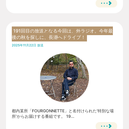
191回目の放送となる今回は、外ラジオ。今年最
後の秋を探しに、長瀞へドライブ！
2025年11月22日 放送
都内某所「FOURGONNETTE」と名付けられた’特別な場
所’からお届けする番組です。 19...