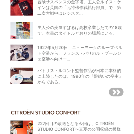
冒険サスペンスの金字塔。主人公ルイス・ケ
インは英国の「元特殊作戦執行部員」で、第
二次大戦中はレジスタ…
主人公の麦屋すばるは高校卒業したての18歳
で、本書のタイトルどおりの場所にいる。
1927年5月20日、ニューヨークのルーズベル
ト空港から、フランス・パリのル・ブールジ
ェ空港へ向け一…
パトリス・ルコント監督作品が日本に本格的
に上陸したのは、1990年の『髪結いの亭主』
からである。
227回目の放送となる今回は、CITROËN
STUDIO CONFORT〜真夏の公開収録の模様