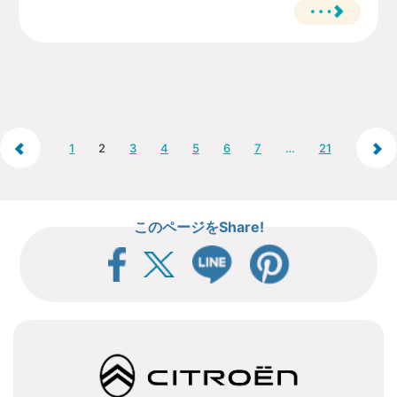
1
2
3
4
5
6
7
…
21
このページをShare!