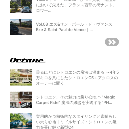
において栄えた、フランス西部の街ナント。
ロワー…
Vol.08 エズ&サン・ポール・ド・ヴァンス
Èze & Saint Paul de Vence｜…
乗るほどにシトロエンの魔法は深まる 〜4年5
万キロを共にしたシトロエンC5エアクロスの
オーナーに聞く
シトロエン、その魅力は乗り心地 〜”Magic
Carpet Ride” 魔法の絨毯を実現する”PH…
実用的かつ前衛的なスタイリングと素晴らし
い乗り心地｜ミドルサイズ・シトロエンの魅
力を受け継ぐ新型C4