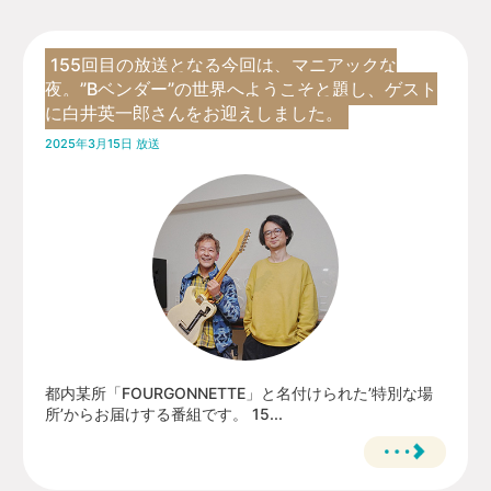
155回目の放送となる今回は、マニアックな
夜。”Bベンダー”の世界へようこそと題し、ゲスト
に白井英一郎さんをお迎えしました。
2025年3月15日 放送
都内某所「FOURGONNETTE」と名付けられた’特別な場
所’からお届けする番組です。 15...