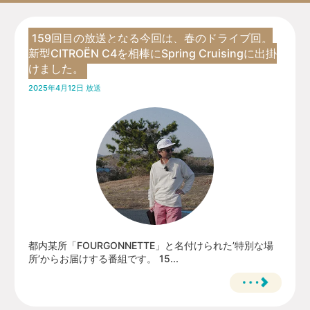
159回目の放送となる今回は、春のドライブ回。
新型CITROËN C4を相棒にSpring Cruisingに出掛
けました。
2025年4月12日 放送
都内某所「FOURGONNETTE」と名付けられた’特別な場
所’からお届けする番組です。 15...