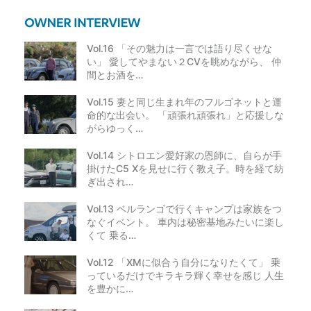
Vol.16 「その魅力は一言では語り尽くせな
い」 愛してやまない２CVを眺めながら、 仲
間とお酒を…
Vol.15 妻と同じ生まれ年のフルゴネットと運
命的な出会い。 「頑張れ頑張れ」と応援しな
がらゆっく…
Vol.14 シトロエン愛好家の恩師に、自らが手
掛けたC5 Xを見せに行く教え子。時を経て紡
ぎ出され…
Vol.13 ベルランゴで行くキャンプは家族をつ
なぐイベント。 車内は秘密基地みたいに楽し
くて 乗る…
Vol.12 「XMに似合う自分になりたくて」 乗
っているだけでキラキラ輝く幸せを感じ 人生
を豊かに…