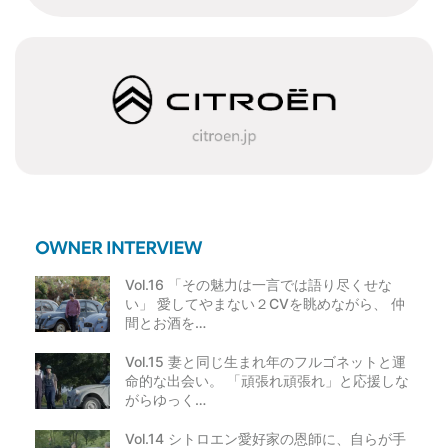
Vol.16 「その魅力は一言では語り尽くせな
い」 愛してやまない２CVを眺めながら、 仲
間とお酒を…
Vol.15 妻と同じ生まれ年のフルゴネットと運
命的な出会い。 「頑張れ頑張れ」と応援しな
がらゆっく…
Vol.14 シトロエン愛好家の恩師に、自らが手