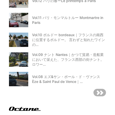
Vol.12 パリの春ーLe printemps a Paris
Vol.11 パリ・モンマルトルー Montmartre in
Paris
Vol.10 ボルドー bordeaux｜フランスの南西
に位置するボルドー。 言わずと知れたワイン
の…
Vol.09 ナント Nantes｜かつて貿易・造船業
において栄えた、フランス西部の街ナント。
ロワー…
Vol.08 エズ&サン・ポール・ド・ヴァンス
Èze & Saint Paul de Vence｜…