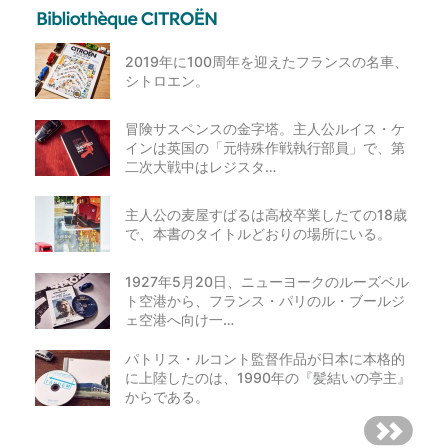
2019年に100周年を迎えたフランスの名車、
シトロエン。
冒険サスペンスの金字塔。主人公ルイス・ケ
インは英国の「元特殊作戦執行部員」で、第
二次大戦中はレジスタ…
主人公の麦屋すばるは高校卒業したての18歳
で、本書のタイトルどおりの場所にいる。
1927年5月20日、ニューヨークのルーズベル
ト空港から、フランス・パリのル・ブールジ
ェ空港へ向け一…
パトリス・ルコント監督作品が日本に本格的
に上陸したのは、1990年の『髪結いの亭主』
からである。