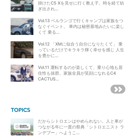
掛けたC5 Xを見せに行く教え子。時を経て紡
ぎ出され…
Vol.13 ベルランゴで行くキャンプは家族をつ
なぐイベント。 車内は秘密基地みたいに楽し
くて 乗る…
Vol.12 「XMに似合う自分になりたくて」 乗
っているだけでキラキラ輝く幸せを感じ 人生
を豊かに…
Vol.11 運転するのが楽しくて、乗り心地も居
住性も抜群。家族全員が笑顔になれるC4
CACTUS…
だからシトロエンはやめられない。人と車が
つながる年に一度の祭典「シトロエニスト ラ
ンデブー」へようこ…