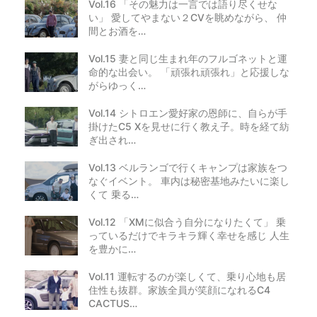
Vol.16 「その魅力は一言では語り尽くせな
い」 愛してやまない２CVを眺めながら、 仲
間とお酒を…
Vol.15 妻と同じ生まれ年のフルゴネットと運
命的な出会い。 「頑張れ頑張れ」と応援しな
がらゆっく…
Vol.14 シトロエン愛好家の恩師に、自らが手
掛けたC5 Xを見せに行く教え子。時を経て紡
ぎ出され…
Vol.13 ベルランゴで行くキャンプは家族をつ
なぐイベント。 車内は秘密基地みたいに楽し
くて 乗る…
Vol.12 「XMに似合う自分になりたくて」 乗
っているだけでキラキラ輝く幸せを感じ 人生
を豊かに…
Vol.11 運転するのが楽しくて、乗り心地も居
住性も抜群。家族全員が笑顔になれるC4
CACTUS…