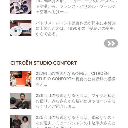
1927年5月20日、ニューヨークのルーズベル
ト空港から、フランス・パリのル・ブールジ
ェ空港へ向け一…
パトリス・ルコント監督作品が日本に本格的
に上陸したのは、1990年の『髪結いの亭主』
からである。
227回目の放送となる今回は、CITROËN
STUDIO CONFORT〜真夏の公開収録の模様
をオ…
226回目の放送となる今回は、マイクと私と
お便り。みなさんから届いたメッセージをじ
っくりとご紹介しま…
225回目の放送となる今回は、素敵なゲスト
をお迎え。ミュージシャンの中込陽大さんと