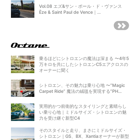
Vol.08 エズ&サン・ポール・ド・ヴァンス
Èze & Saint Paul de Vence｜…
乗るほどにシトロエンの魔法は深まる 〜4年5
万キロを共にしたシトロエンC5エアクロスの
オーナーに聞く
シトロエン、その魅力は乗り心地 〜”Magic
Carpet Ride” 魔法の絨毯を実現する”PH…
実用的かつ前衛的なスタイリングと素晴らし
い乗り心地｜ミドルサイズ・シトロエンの魅
力を受け継ぐ新型C4
そのスタイルと走り、まさにミドルサイズ・
シトロエン｜GS、BX、Xantiaオーナーが新型