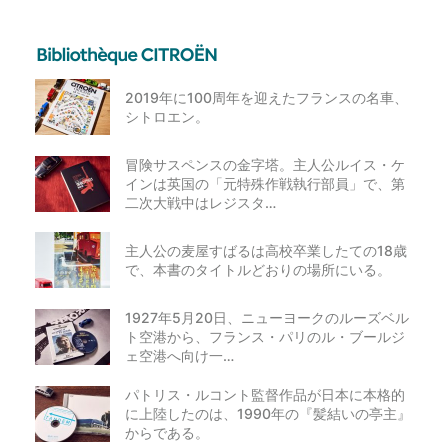
2019年に100周年を迎えたフランスの名車、
シトロエン。
冒険サスペンスの金字塔。主人公ルイス・ケ
インは英国の「元特殊作戦執行部員」で、第
二次大戦中はレジスタ…
主人公の麦屋すばるは高校卒業したての18歳
で、本書のタイトルどおりの場所にいる。
1927年5月20日、ニューヨークのルーズベル
ト空港から、フランス・パリのル・ブールジ
ェ空港へ向け一…
パトリス・ルコント監督作品が日本に本格的
に上陸したのは、1990年の『髪結いの亭主』
からである。