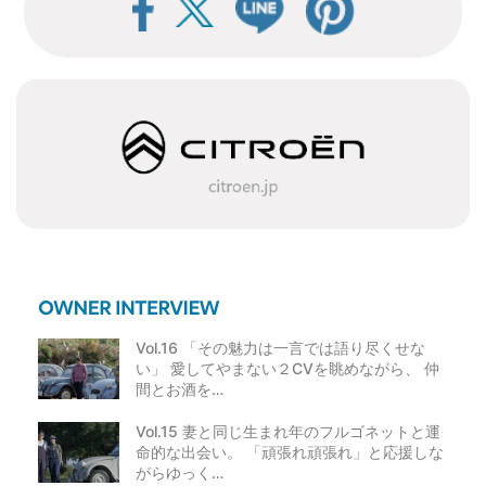
Vol.16 「その魅力は一言では語り尽くせな
い」 愛してやまない２CVを眺めながら、 仲
間とお酒を…
Vol.15 妻と同じ生まれ年のフルゴネットと運
命的な出会い。 「頑張れ頑張れ」と応援しな
がらゆっく…