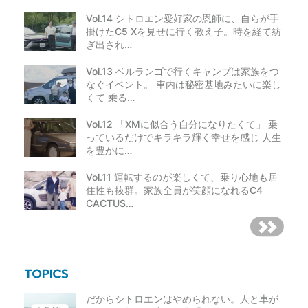
Vol.14 シトロエン愛好家の恩師に、自らが手
掛けたC5 Xを見せに行く教え子。時を経て紡
ぎ出され…
Vol.13 ベルランゴで行くキャンプは家族をつ
なぐイベント。 車内は秘密基地みたいに楽し
くて 乗る…
Vol.12 「XMに似合う自分になりたくて」 乗
っているだけでキラキラ輝く幸せを感じ 人生
を豊かに…
Vol.11 運転するのが楽しくて、乗り心地も居
住性も抜群。家族全員が笑顔になれるC4
CACTUS…
だからシトロエンはやめられない。人と車が