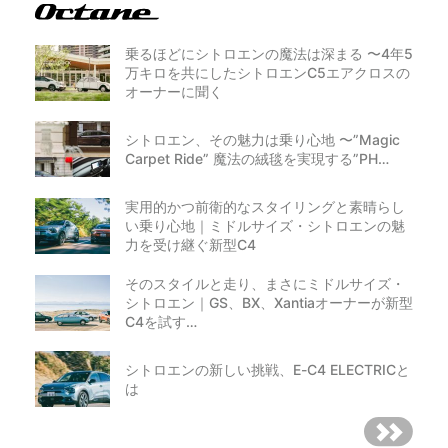
乗るほどにシトロエンの魔法は深まる 〜4年5
万キロを共にしたシトロエンC5エアクロスの
オーナーに聞く
シトロエン、その魅力は乗り心地 〜”Magic
Carpet Ride” 魔法の絨毯を実現する”PH…
実用的かつ前衛的なスタイリングと素晴らし
い乗り心地｜ミドルサイズ・シトロエンの魅
力を受け継ぐ新型C4
そのスタイルと走り、まさにミドルサイズ・
シトロエン｜GS、BX、Xantiaオーナーが新型
C4を試す…
シトロエンの新しい挑戦、E-C4 ELECTRICと
は