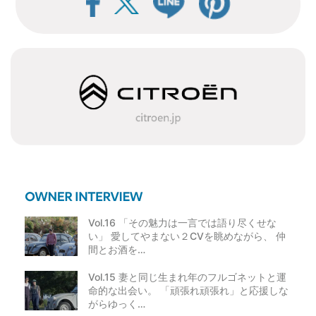
ビ
ゲ
ー
シ
ョ
ン
Vol.16 「その魅力は一言では語り尽くせな
い」 愛してやまない２CVを眺めながら、 仲
間とお酒を…
Vol.15 妻と同じ生まれ年のフルゴネットと運
命的な出会い。 「頑張れ頑張れ」と応援しな
がらゆっく…