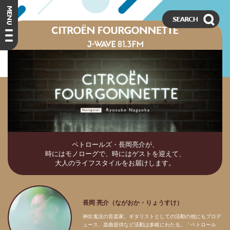
ペトロールズ・長岡亮介が、
時にはモノローグで、時にはゲストを迎えて、
大人のライフスタイルをお届けします。
長岡 亮介（ながおか・りょうすけ）
神出鬼没の音楽家。ギタリストとしての活動の他にもプロデ
ュース、楽曲提供など活動は多岐にわたる。「ペトロール