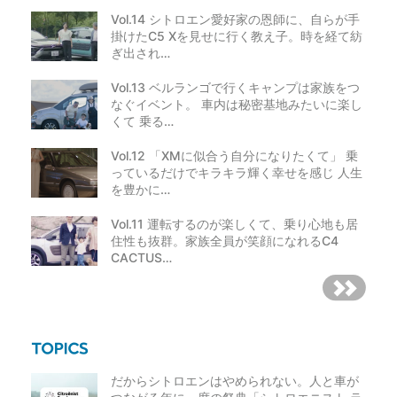
Vol.14 シトロエン愛好家の恩師に、自らが手
掛けたC5 Xを見せに行く教え子。時を経て紡
ぎ出され…
Vol.13 ベルランゴで行くキャンプは家族をつ
なぐイベント。 車内は秘密基地みたいに楽し
くて 乗る…
Vol.12 「XMに似合う自分になりたくて」 乗
っているだけでキラキラ輝く幸せを感じ 人生
を豊かに…
Vol.11 運転するのが楽しくて、乗り心地も居
住性も抜群。家族全員が笑顔になれるC4
CACTUS…
だからシトロエンはやめられない。人と車が