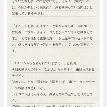
していた方も多いのではないでしょうか！ お話するの
は、今回が初という長岡亮介。到着を待っている間は少し
緊張している様子です。
「よろしくお願いします〜」と剣さんがFOURGONNETTE
に到着。パブリックイメージだと少々コワモテな剣さんで
すが、とても優しく素敵な方！ お土産をプレゼントする
と、嬉しそうな笑みを浮かべる長岡。とてもいい雰囲気で
す。
「いいTシャツを着られていますね！」と長岡。
今日の剣さんのTシャツはぴんからトリオ！ 茶目っ気ある
デザイン！
初めておふたりで話すのにも関わらず、“車”というキーワー
ドで雑談は大盛り上がり。
シトロエン話はもちろん、剣さんの車の話でかなり楽しそ
う。
収録がスタートしても、その勢いは止まることはなく、ト