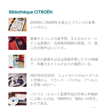
2019年に100周年を迎えたフランスの名車、
シトロエン。
冒険サスペンスの金字塔。主人公ルイス・ケ
インは英国の「元特殊作戦執行部員」で、第
二次大戦中はレジスタ…
主人公の麦屋すばるは高校卒業したての18歳
で、本書のタイトルどおりの場所にいる。
1927年5月20日、ニューヨークのルーズベル
ト空港から、フランス・パリのル・ブールジ
ェ空港へ向け一…
パトリス・ルコント監督作品が日本に本格的
に上陸したのは、1990年の『髪結いの亭主』
からである。