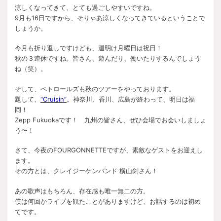
涼しくなってきて、とても過ごしやすいですね。
9月も16日ですから、そりゃあ涼しくなってきているということで
しょうか。
今月も折り返しですけども、週明け月曜日は祝日！
秋の３連休ですね。皆さん、遊んだり、働いたりするんでしょう
ね（笑）。
そして、ペトロールズも秋のツアーをやっております。
題して、
“Cruisin”
。神奈川、香川、広島が終わって、明日は福
岡！
Zepp Fukuokaです！ 九州の皆さん、ぜひ会場でお会いしましょ
う〜！
さて、今夜のFOURGONNETTEですが、素敵なゲストをお迎えし
ます。
その方とは、クレイジーケンバンド 横山剣さん！
あの歌声はもちろん、存在感も唯一無二の方。
僕は何回かライブを観たことがありますけど、お話するのは初め
てです。