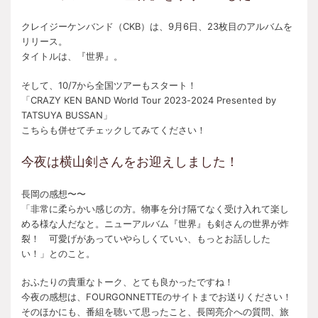
クレイジーケンバンド（CKB）は、9月6日、23枚目のアルバムを
リリース。
タイトルは、『世界』。
そして、10/7から全国ツアーもスタート！
「CRAZY KEN BAND World Tour 2023-2024 Presented by
TATSUYA BUSSAN」
こちらも併せてチェックしてみてください！
今夜は横山剣さんをお迎えしました！
長岡の感想〜〜
「非常に柔らかい感じの方。物事を分け隔てなく受け入れて楽し
める様な人だなと。ニューアルバム『世界』も剣さんの世界が炸
裂！ 可愛げがあっていやらしくていい、もっとお話しした
い！」とのこと。
おふたりの貴重なトーク、とても良かったですね！
今夜の感想は、FOURGONNETTEのサイトまでお送りください！
そのほかにも、番組を聴いて思ったこと、長岡亮介への質問、旅