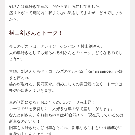
剣さんは車好きで有名、だから楽しみにしてました。
盛り上がって時間内に収まらない気もしてますが、どうでしょう
か〜。
横山剣さんとトーク！
今日のゲストは、クレイジーケンバンド 横山剣さん。
大の車好きとしても知られる剣さんとのトーク、どうなるのでし
ょう〜。
冒頭、剣さんからペトロールズのアルバム『Renaissance』が好
きと言われ、
笑みが溢れる、長岡亮介。初めましての雰囲気はなく、トークは
軽やかに進んでいきます。
車の話題になるとおふたりのボルテージも上昇！
レースの話を皮切りに、大好きな車の話で盛り上がります。
なんと剣さん、今お持ちの車は40台弱！？ 現在乗っているのは
新車なのだとか！
旧車も大好きだけど旧車ならこれ、新車ならこれという基準がご
自身の中にあるそうです。