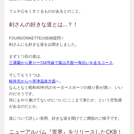
フェチ心をくすぐるものがあるとのこと。
剣さんの好きな道とは…？！
FOURGONNETTEの恒例質問！
剣さんにも好きな道をお聞きしました。
まず１つ目の道は、
三溪園から乗り〜134号線で葉山方面〜海沿いを走るコース
。
そしてもう１つは、
軽井沢から〜草津温泉方面
へ。
なんとなく昭和40年代のモータースポーツの残り香が漂い、いい
のだそうです。
何にもやり遂げてないのについにここまで来たか、という空気感
があるのだとか。
道について詳しい長岡、好きな道を聞けてご満悦のご様子です。
ニューアルバム『世界』をリリースしたCKB！