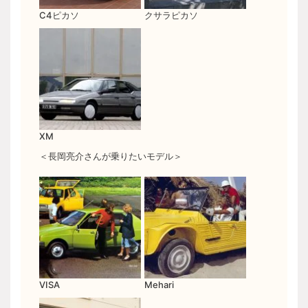
C4ピカソ
クサラピカソ
XM
＜長岡亮介さんが乗りたいモデル＞
VISA
Mehari