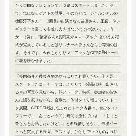
たり自由なテンションで、収録はスタートしました。そし
て、気になるゲストの登場。その方とは、ジャルジャルの
後藤淳平さん！ 3回目の出演となる後藤さん、正直、準レ
ギュラーと言っても差し支えはないのではないでしょう
か…（笑）。“後藤さん×長岡亮介＝マニアック”という方程
式が完成していることはリスナーの皆さんならご存知のは
ず。そうです、今夜もかなりマニアックなCITROËNトーク
に花を咲かせました。
【長岡亮介と後藤淳平のやっぱりこれ乗りたい！】と題し
スタートしたコーナーでは、ふたりで、液晶に映し出され
る車の写真を見ながら、熱いトーク。時折、参加者の皆さ
んに話を振りながら、会場の一体感をより増していくトー
ク展開。CITROËN愛に包まれたトーク内容は、ぜひタイム
フリーで！ あっという間に時間は流れていき、「もっと
皆さんとお話したいけど…」と名残惜しそうに、最後パー
トへと突入する長岡。ラストは、ひとりでいつものように