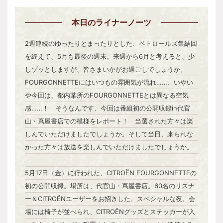
本日
のライナーノーツ
2週連続のゆったりとまったりとした、ペトロールズ集結回
を終えて、5月も最後の週末。来週から6月と考えると、少
しゾッとしますが、皆さまいかがお過ごしでしょうか。
FOURGONNETTEにはいつもの雰囲気が流れ……、いやい
や今回は、都内某所のFOURGONNETTEとは異なる空気
感……！ そうなんです、今回は番組初の公開収録in代官
山・蔦屋書店での模様をレポート！ 当選された方々は楽
しんでいただけましたでしょうか。そして当日、来られな
かった方々は放送を楽しんでいただけましたでしょうか。
5月17日（金）に行われた、CITROËN FOURGONNETTEの
初の公開収録。場所は、代官山・蔦屋書店。60名のリスナ
ー＆CITROËNユーザーをお招きした、スペシャルな夜。会
場には椅子が並べられ、CITROËNグッズとステッカーが入