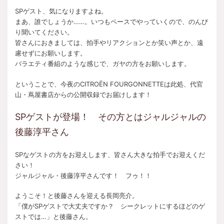
SPゲスト、気になりますよね。
まあ、誰でしょうか……。いつもペースでやっていくので、のんび
り聞いてください。
皆さんにおきましては、拍手やリアクションとか笑い声とか、遠
慮せずにお願いします。
バラエティ番組のような感じで、ガヤの方をお願いします。
ということで、今夜のCITROËN FOURGONNETTEは此処、代官
山・蔦屋書店からの公開収録でお届けします！
SPゲストが登場！ その方とはジャルジャルの
後藤淳平さん
SPなゲストの方をお迎えします、皆さん大きな拍手でお迎えくだ
さい！
ジャルジャル・後藤淳平さんです！ フゥ！！
ようこそ！と後藤さんを迎える長岡亮介。
「僕がSPゲストで大丈夫ですか？ シークレットにするほどのゲ
ストでは…」と後藤さん。