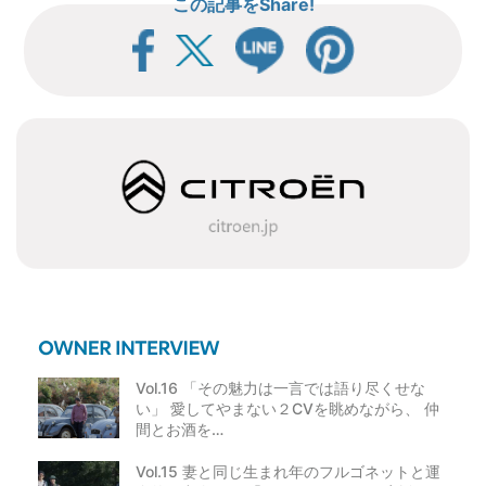
この記事をShare!
ナ
ビ
ゲ
ー
シ
ョ
ン
Vol.16 「その魅力は一言では語り尽くせな
い」 愛してやまない２CVを眺めながら、 仲
間とお酒を…
Vol.15 妻と同じ生まれ年のフルゴネットと運