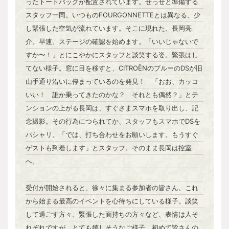
ったトートバッグが配置されています。せっせと準備する
スタッフ一同。いつものFOURGONNETTEとは異なる、少
し緊張した空気が流れています。そこに現れた、長岡亮
介。早速、ステージの確認を始めます。「いいじゃないで
すか〜！」とにこやかにスタッフと談笑する姿。緊張はし
てない様子。窓に目を移すと、CITROËNのブルーのDSが旧
山手通り沿いに停まっているのを発見！ 「おお、カッコ
いい！ 誰か乗ってきたのかな？ それとも偶然？」とテ
ンションの上がる長岡は、すぐさまスマホを取り出し、記
念撮影。その行為につられてか、スタッフもスマホでDSを
パシャリ。「では、打ち合わせをお願いします。もうすぐ
ゲストも到着します」とスタッフ。そのまま長岡は控室
へ。
受付が開始されると、徐々に集まる参加者の皆さん。これ
から始まる最高のイベントを心待ちにしている様子。談笑
して過ごす方々、緊張した面持ちの方々など、表情は人そ
れぞれですが、とても嬉しそうなご様子。初めて皆さんの