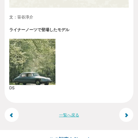
文：笹谷淳介
ライナーノーツで登場したモデル
DS
投
一覧へ戻る
稿