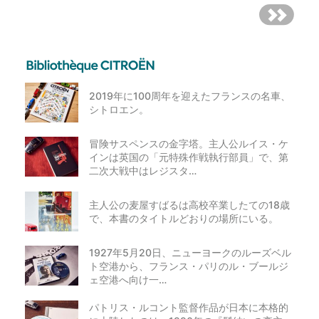
2019年に100周年を迎えたフランスの名車、
シトロエン。
冒険サスペンスの金字塔。主人公ルイス・ケ
インは英国の「元特殊作戦執行部員」で、第
二次大戦中はレジスタ…
主人公の麦屋すばるは高校卒業したての18歳
で、本書のタイトルどおりの場所にいる。
1927年5月20日、ニューヨークのルーズベル
ト空港から、フランス・パリのル・ブールジ
ェ空港へ向け一…
パトリス・ルコント監督作品が日本に本格的