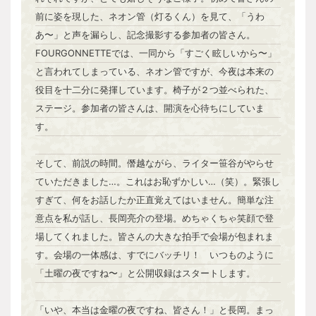
前に姿を現した、ネオン管（灯るくん）を見て、「うわ
あ〜」と声を漏らし、記念撮影する参加者の皆さん。
FOURGONNETTEでは、一同から「すごく眩しいから〜」
と言われてしまっている、ネオン管ですが、今夜は本来の
役目を十二分に発揮しています。椅子が２つ並べられた、
ステージ。参加者の皆さんは、開演を心待ちにしていま
す。
そして、前説の時間。僭越ながら、ライター笹谷がやらせ
ていただきました…。これはお恥ずかしい…（笑）。緊張し
すぎて、何をお話したか正直覚えてはいません。簡単な注
意点を私が話し、長岡亮介の登場。めちゃくちゃ笑顔で登
場してくれました。皆さんの大きな拍手で会場が包まれま
す。会場の一体感は、すでにバッチリ！ いつものように
「土曜の夜ですね〜」と公開収録はスタートします。
「いや、本当は金曜の夜ですね、皆さん！」と長岡。まっ