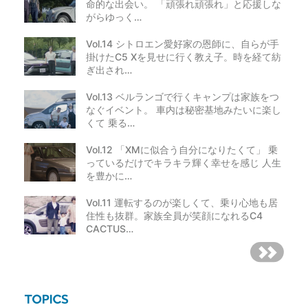
命的な出会い。 「頑張れ頑張れ」と応援しな
がらゆっく…
Vol.14 シトロエン愛好家の恩師に、自らが手
掛けたC5 Xを見せに行く教え子。時を経て紡
ぎ出され…
Vol.13 ベルランゴで行くキャンプは家族をつ
なぐイベント。 車内は秘密基地みたいに楽し
くて 乗る…
Vol.12 「XMに似合う自分になりたくて」 乗
っているだけでキラキラ輝く幸せを感じ 人生
を豊かに…
Vol.11 運転するのが楽しくて、乗り心地も居
住性も抜群。家族全員が笑顔になれるC4
CACTUS…