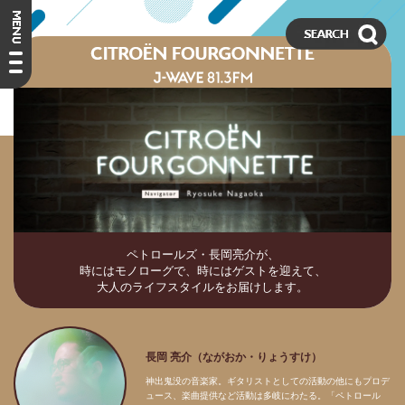
ペトロールズ・長岡亮介が、
時にはモノローグで、時にはゲストを迎えて、
大人のライフスタイルをお届けします。
長岡 亮介（ながおか・りょうすけ）
神出鬼没の音楽家。ギタリストとしての活動の他にもプロデ
ュース、楽曲提供など活動は多岐にわたる。「ペトロール