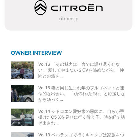
シ
ョ
ン
Vol.16 「その魅力は一言では語り尽くせな
い」 愛してやまない２CVを眺めながら、 仲
間とお酒を…
Vol.15 妻と同じ生まれ年のフルゴネットと運
命的な出会い。 「頑張れ頑張れ」と応援しな
がらゆっく…
Vol.14 シトロエン愛好家の恩師に、自らが手
掛けたC5 Xを見せに行く教え子。時を経て紡
ぎ出され…
Vol.13 ベルランゴで行くキャンプは家族をつ