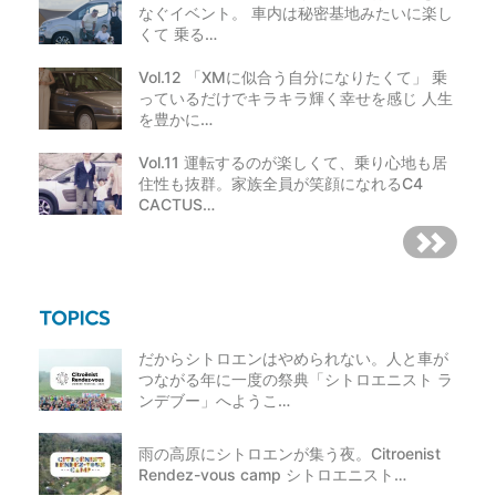
なぐイベント。 車内は秘密基地みたいに楽し
くて 乗る…
Vol.12 「XMに似合う自分になりたくて」 乗
っているだけでキラキラ輝く幸せを感じ 人生
を豊かに…
Vol.11 運転するのが楽しくて、乗り心地も居
住性も抜群。家族全員が笑顔になれるC4
CACTUS…
だからシトロエンはやめられない。人と車が
つながる年に一度の祭典「シトロエニスト ラ
ンデブー」へようこ…
雨の高原にシトロエンが集う夜。Citroenist
Rendez-vous camp シトロエニスト…