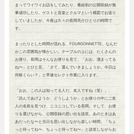
まってワイワイお話をしてみたり、番組初の公開収録が無
事成功したり。ゲストと音楽とクルマという構図でお送り
していましたが、今夜は久々の長岡亮介ひとりの時間で
す。
まったりとした時間が流れる、FOURGONNETTE。なんだ
かこの雰囲気が懐かしい。テーブルの上には、たくさんの
お便り。長岡はそんなお便りを見て、「おお、溜まってる
ね〜」とひと言。「さて、選んでいきましょうか。今日は
何枚くらい？」と早速セレクト作業に入ります。
「おお、この人は知ってる人だ。友人ですね（笑）」、
「読んであげようか、どうしようか」とお便りの中にご友
人の名前を見つけ、ニコニコしている長岡。そして、お便
りを選びながら、公開収録の思い出を談笑。あのときはあ
あだったな〜と当日を思い出しながら楽しい時間。「ちょ
っと待ってね〜、ちょっと待ってね〜」と談笑しながらお