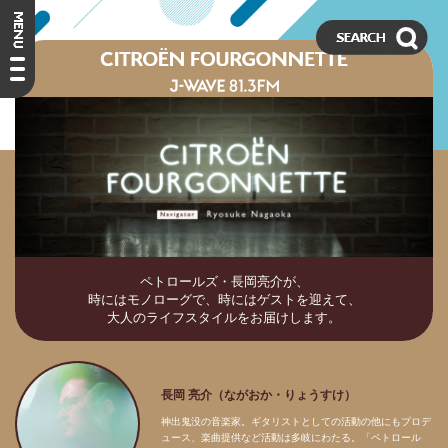
ペトロールズ・長岡亮介が、
時にはモノローグで、時にはゲストを迎えて、
大人のライフスタイルをお届けします。
長岡 亮介（ながおか・りょうすけ）
神出鬼没の音楽家。ギタリストとしての活動の他にもプロデ
ュース、楽曲提供など活動は多岐にわたる。「ペトロール