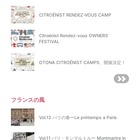
CITROËNIST RENDEZ-VOUS CAMP
Citroënist Rendez-vous OWNERS’
FESTIVAL
OTONA CITROËNIST CAMPS、開催決定！
フランスの風
Vol.12 パリの春ーLe printemps a Paris
Vol.11 パリ・モンマルトルー Montmartre in