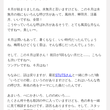
６月が始まりましたね。水無月と言いますけども、この６月は水
無月の他にもいろんな呼び方があって。風待月、蝉羽月、涼暮
月、いいですね、全部！
こうやっていろんな呼ばれ方があるそうで、とても風流な月なん
ですね〜。美しい〜。
６月は潤いもあって、暑くもなく、いい時代だったんでしょう
ね。梅雨もひどくなく昔は。そんな感じだったんでしょうか。
そして、この６月は皆さん！ 祝日が1回もない月だと……。こちら
も渋いですね〜。
ツンデレですね、６月はね！
ちなみに、話は戻りますが、最近
STUTSさん
と一緒に作った1曲
「いろどりの歌」というのがありますけども、これはいろんな色
の呼び方。和名の色をテーマにした曲だったんです。
あまいろ、べにかきいろ、しののめいろ……
たくさん何十色も歌詞の中に入っていますけども、色の本を一緒
に見て相談するわけです。語呂もありますから。そして、スタッ