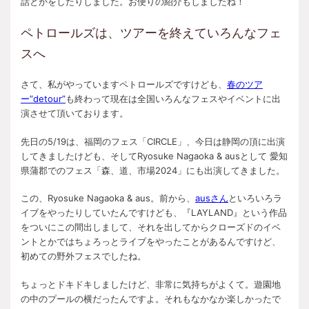
話とかをしたりしました。お便りの紹介もしましたね！
ペトロールズは、ツアーを終えていろんなフェ
スへ
さて、私がやっていますペトロールズですけども、
春のツア
ー”detour”
も終わって現在は全国いろんなフェスやイベントに出
演させて頂いております。
先日の5/19は、福岡のフェス「CIRCLE」、今日は静岡の頂に出演
してきましたけども、そしてRyosuke Nagaoka & ausとして 愛知
県蒲郡でのフェス「森、道、市場2024」にも出演してきました。
この、Ryosuke Nagaoka & aus。前から、
ausさん
といろいろラ
イブをやったりしていたんですけども、『LAYLAND』という作品
をついにこの間出しまして、それを出してからクローズドのイベ
ントとかではちょろっとライブをやったことがあるんですけど、
初めての野外フェスでしたね。
ちょっとドキドキしましたけど、非常に気持ちがよくて。遊園地
の中のプールの横だったんですよ。それもなかなか楽しかったで