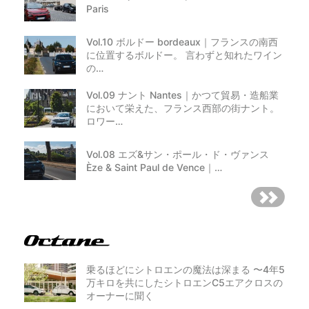
Paris
Vol.10 ボルドー bordeaux｜フランスの南西
に位置するボルドー。 言わずと知れたワイン
の…
Vol.09 ナント Nantes｜かつて貿易・造船業
において栄えた、フランス西部の街ナント。
ロワー…
Vol.08 エズ&サン・ポール・ド・ヴァンス
Èze & Saint Paul de Vence｜…
乗るほどにシトロエンの魔法は深まる 〜4年5
万キロを共にしたシトロエンC5エアクロスの
オーナーに聞く