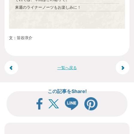
来週のライナーノーツもお楽しみに！
文：笹谷淳介
投
一覧へ戻る
稿
この記事をShare!
ナ
ビ
ゲ
ー