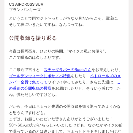
C3 AIRCROSS SUV
ブラン バンキーズ
ということで雨でジト〜っとしがちな６月だからこそ、風流に、
そして粋にいきたいですね。なんつってね。
公開収録を振り返る
今夜は長岡亮介、ひとりの時間。“マイクと私とお便り”。
ここで喋るのは久しぶりです。
ここ最近で言うと、
スチャダラパーのBoseさん
をお迎えしたり、
ゴールデンウィークにボサノバ特集
をしたり、
ペトロールズのメ
ンバー全員で集まって
ワイワイやってみたり、さらに先週は、
こ
の番組の公開収録の模様
をお届けしたりと、そういう感じでした
ね。慌ただしいですけども。
だから、今日はちょっと先週の公開収録を振り返ってみようかな
と思うんですけども。
まずは、お越しいただいた皆さんありがとうございました！
50〜60人の方がいらっしゃいましたけども、なかなかマイクの前
で喋っているのとは違いまして、ちょっとドキドキしましたけど