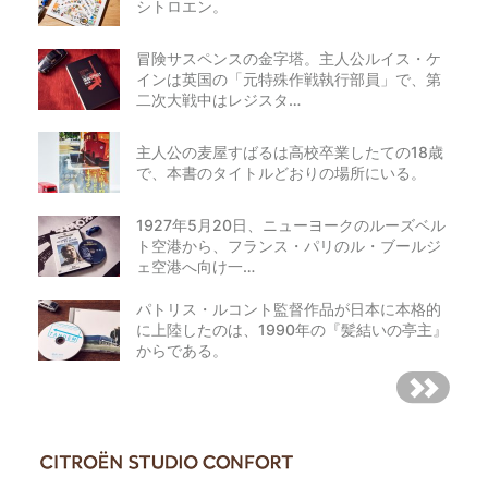
シトロエン。
冒険サスペンスの金字塔。主人公ルイス・ケ
インは英国の「元特殊作戦執行部員」で、第
二次大戦中はレジスタ…
主人公の麦屋すばるは高校卒業したての18歳
で、本書のタイトルどおりの場所にいる。
1927年5月20日、ニューヨークのルーズベル
ト空港から、フランス・パリのル・ブールジ
ェ空港へ向け一…
パトリス・ルコント監督作品が日本に本格的
に上陸したのは、1990年の『髪結いの亭主』
からである。