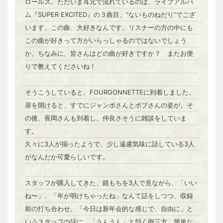
ロールズ。ただいま耳元で流れているのは、ライブアルバ
ム『SUPER EXCITED』の３曲目、“ないものねだり”でござ
います。この曲、大好きなんです。リスナーの方の中にも
この曲が好きって方がいらっしゃるのではないでしょう
か。ちなみに、皆さんはどの曲が好きですか？ またお便
りで教えてくださいね！
そうこうしていると、FOURGONNETTEに到着しました。
扉を開けると、すでにジャンボさんとボブさんの姿が。そ
の後、長岡さんも到着し、仲良さそうに雑談をしていま
す。
久々に3人が揃ったようで、少し遠慮気味に話している3人
がなんだか可愛らしいです。
スタッフが購入してきた、鏡もちを3人で見ながら、「いい
ね〜」、「年が明けちゃったね」なんて話をしつつ、収録
前の打ち合わせ。「今日は新年会的な感じで、自由に」と
いうスタッフの話に、「うんうん」と頷く御三方。簡単な