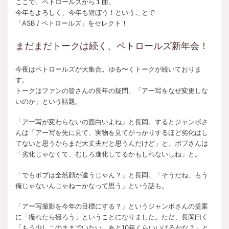
ここで、ペトロールズから１曲。
今年もよろしく、今年も遊ぼう！ということで
「ASB / ペトロールズ」をセレクト！
まだまだトークは続く、ペトロールズ新年会！
今夜はペトロールズが大集合。ゆる〜くトークが続いておりま
す。
トークはファンの皆さんの長年の疑問、「アー写をなぜ変更しな
いのか」という話題。
「アー写が変わらないの面白いよね」と長岡。するとジャンボさ
んは「アー写を先に見て、実物を見てがっかりするほど劣化はし
てないと思うからまだ大丈夫だと思うんだけど」と。ボブさんは
「劣化じゃなくて、むしろ進化してるかもしれないしね」と。
「でもボブは全然顔が違うじゃん？」と長岡。「そうだね、もう
俺じゃないんじゃねーかなって思う」という話も。
「アー写撮影を今年の目標にする？」というジャンボさんの提案
に「撮れたら撮ろう」ということになりました。ただ、長岡曰く
「もう少しこのままでいたい、あと10年くらいいけるかな？」と