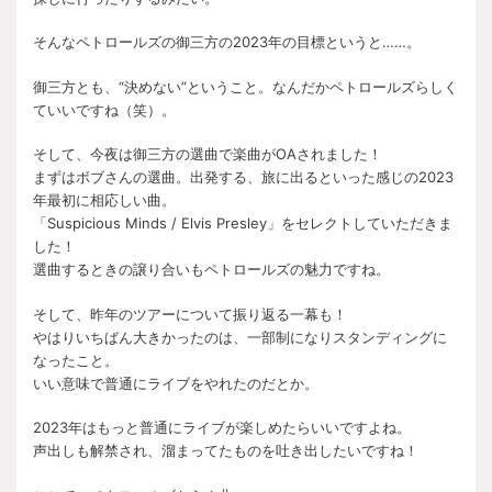
そんなペトロールズの御三方の2023年の目標というと……。
御三方とも、“決めない”ということ。なんだかペトロールズらしく
ていいですね（笑）。
そして、今夜は御三方の選曲で楽曲がOAされました！
まずはボブさんの選曲。出発する、旅に出るといった感じの2023
年最初に相応しい曲。
「Suspicious Minds / Elvis Presley」をセレクトしていただきま
した！
選曲するときの譲り合いもペトロールズの魅力ですね。
そして、昨年のツアーについて振り返る一幕も！
やはりいちばん大きかったのは、一部制になりスタンディングに
なったこと。
いい意味で普通にライブをやれたのだとか。
2023年はもっと普通にライブが楽しめたらいいですよね。
声出しも解禁され、溜まってたものを吐き出したいですね！