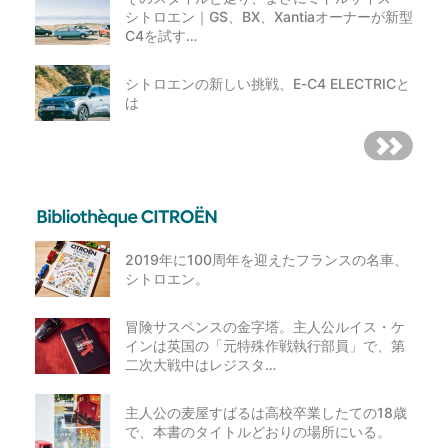
シトロエン｜GS、BX、Xantiaオーナーが新型
C4を試す…
シトロエンの新しい挑戦、E-C4 ELECTRICと
は
2019年に100周年を迎えたフランスの名車、
シトロエン。
冒険サスペンスの金字塔。主人公ルイス・ケ
インは英国の「元特殊作戦執行部員」で、第
二次大戦中はレジスタ…
主人公の麦屋すばるは高校卒業したての18歳
で、本書のタイトルどおりの場所にいる。