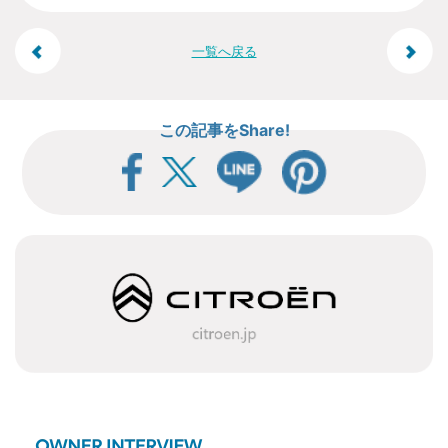
投
一覧へ戻る
稿
この記事をShare!
ナ
ビ
ゲ
ー
シ
ョ
ン