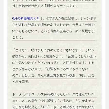
打ち合わせが終わると収録がスタートします。
6月の初登場のとき
は、ボブさんが先に登場し、ジャンボさ
んが遅れて登場する演出がありましたが、今回は「一緒で
いいんじゃない？」という長岡の提案から一緒に登場する
ことに。
「どうも〜、明けましておめでとうございます！」という
挨拶から、長岡は2人に感謝を伝え、「台無しにしないよう
に、気をつけてくださいね（笑）」と釘を打ちます。する
とボブさんが小声で、「歓迎されてるの？されてない
の？」とひと言。そんな御三方を見ていやあ、仲良しだな
と思う筆者。
トークはペトロールズ特有のゆったりペースで進んでいき
ます。久々の集合で少し緊張しているのか、どこかよそよ
そしさも垣間見える御三方。きっとボブさんはボケたいん