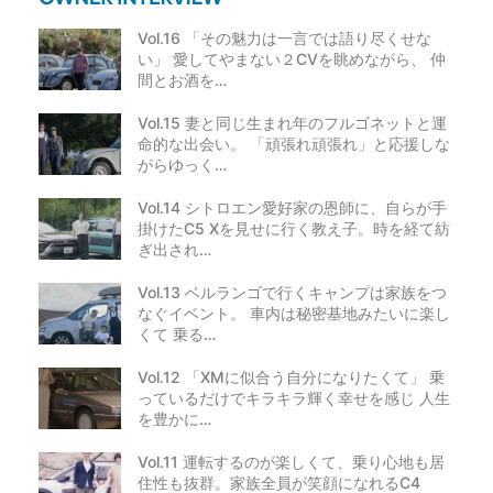
Vol.16 「その魅力は一言では語り尽くせな
い」 愛してやまない２CVを眺めながら、 仲
間とお酒を…
Vol.15 妻と同じ生まれ年のフルゴネットと運
命的な出会い。 「頑張れ頑張れ」と応援しな
がらゆっく…
Vol.14 シトロエン愛好家の恩師に、自らが手
掛けたC5 Xを見せに行く教え子。時を経て紡
ぎ出され…
Vol.13 ベルランゴで行くキャンプは家族をつ
なぐイベント。 車内は秘密基地みたいに楽し
くて 乗る…
Vol.12 「XMに似合う自分になりたくて」 乗
っているだけでキラキラ輝く幸せを感じ 人生
を豊かに…
Vol.11 運転するのが楽しくて、乗り心地も居
住性も抜群。家族全員が笑顔になれるC4