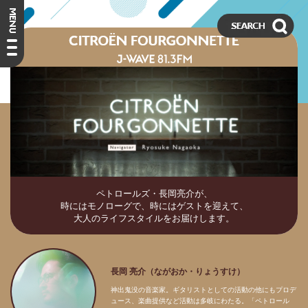
ペトロールズ・長岡亮介が、
時にはモノローグで、時にはゲストを迎えて、
大人のライフスタイルをお届けします。
長岡 亮介（ながおか・りょうすけ）
神出鬼没の音楽家。ギタリストとしての活動の他にもプロデ
ュース、楽曲提供など活動は多岐にわたる。「ペトロール