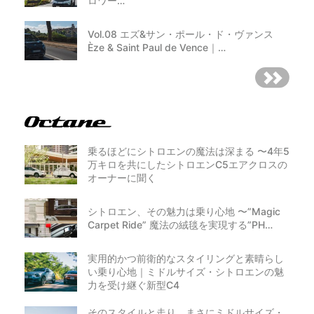
ロワー…
Vol.08 エズ&サン・ポール・ド・ヴァンス
Èze & Saint Paul de Vence｜…
乗るほどにシトロエンの魔法は深まる 〜4年5
万キロを共にしたシトロエンC5エアクロスの
オーナーに聞く
シトロエン、その魅力は乗り心地 〜”Magic
Carpet Ride” 魔法の絨毯を実現する”PH…
実用的かつ前衛的なスタイリングと素晴らし
い乗り心地｜ミドルサイズ・シトロエンの魅
力を受け継ぐ新型C4
そのスタイルと走り、まさにミドルサイズ・