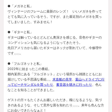
●「メガネと私」
ヴィンテージのフレームに最新のレンズ！ いいメガネを作って
とても気に入っているそう。ですが、また最近別のメガネを買っ
てしまいました、すみません！
●「ギターと私」
ギターは触っているとどんどん奥深さを感じる。音色やギターの
コンディションも気になるようになってきたそう。
先日アメリカから届いたギターはネックが割れていて、今修理中
です……。
●「フルゴネットと私」
2022年に始まったこの番組。
都内某所にある「フルゴネット」という場所から雑踏とともにお
届けしている不思議な番組…。
木造船の見学
、
葉山へドライブに行
ってビーチサンダルを買ったり
、
蓄音器を聴きに行ったり
、色ん
なことを知ることができました。
ゲストの方々もたくさんお越しいただき、糧になるような、気づ
きのあるような、そして意外な面を知れたり……。来年も色んな方
にお会いできたらなぁと！