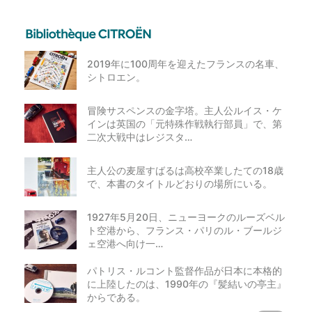
2019年に100周年を迎えたフランスの名車、
シトロエン。
冒険サスペンスの金字塔。主人公ルイス・ケ
インは英国の「元特殊作戦執行部員」で、第
二次大戦中はレジスタ…
主人公の麦屋すばるは高校卒業したての18歳
で、本書のタイトルどおりの場所にいる。
1927年5月20日、ニューヨークのルーズベル
ト空港から、フランス・パリのル・ブールジ
ェ空港へ向け一…
パトリス・ルコント監督作品が日本に本格的
に上陸したのは、1990年の『髪結いの亭主』
からである。