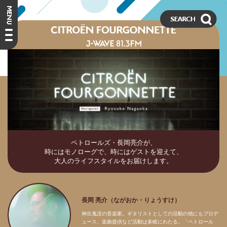
ペトロールズ・長岡亮介が、
時にはモノローグで、時にはゲストを迎えて、
大人のライフスタイルをお届けします。
長岡 亮介（ながおか・りょうすけ）
神出鬼没の音楽家。ギタリストとしての活動の他にもプロデ
ュース、楽曲提供など活動は多岐にわたる。「ペトロール