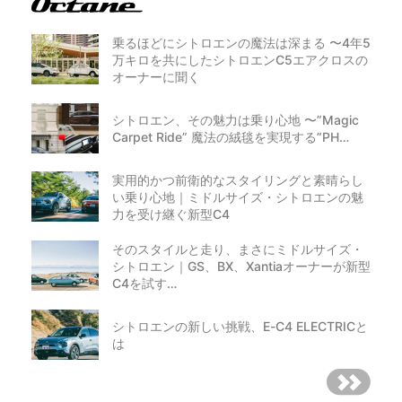
乗るほどにシトロエンの魔法は深まる 〜4年5
万キロを共にしたシトロエンC5エアクロスの
オーナーに聞く
シトロエン、その魅力は乗り心地 〜”Magic
Carpet Ride” 魔法の絨毯を実現する”PH…
実用的かつ前衛的なスタイリングと素晴らし
い乗り心地｜ミドルサイズ・シトロエンの魅
力を受け継ぐ新型C4
そのスタイルと走り、まさにミドルサイズ・
シトロエン｜GS、BX、Xantiaオーナーが新型
C4を試す…
シトロエンの新しい挑戦、E-C4 ELECTRICと
は