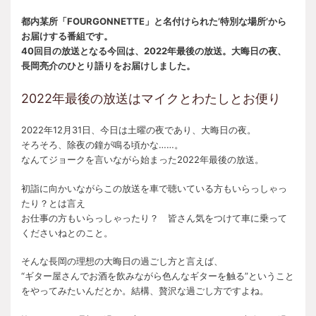
都内某所「FOURGONNETTE」と名付けられた’特別な場所’から
お届けする番組です。
40回目の放送となる今回は、2022年最後の放送。大晦日の夜、
長岡亮介のひとり語りをお届けしました。
2022年最後の放送はマイクとわたしとお便り
2022年12月31日、今日は土曜の夜であり、大晦日の夜。
そろそろ、除夜の鐘が鳴る頃かな……。
なんてジョークを言いながら始まった2022年最後の放送。
初詣に向かいながらこの放送を車で聴いている方もいらっしゃっ
たり？とは言え
お仕事の方もいらっしゃったり？ 皆さん気をつけて車に乗って
くださいねとのこと。
そんな長岡の理想の大晦日の過ごし方と言えば、
“ギター屋さんでお酒を飲みながら色んなギターを触る”ということ
をやってみたいんだとか。結構、贅沢な過ごし方ですよね。