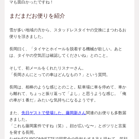
マも面白かったですね！
まだまだお便りを紹介
雪が多い地域の方から、スタッドレスタイヤの交換にまつわるお
便りを頂きました。
長岡曰く、「タイヤとホイールを脱着する機械が欲しい。あと
は、タイヤの空気圧は確認してくださいね」とのこと。
そして、初メールをくれたリスナーさん。
「長岡さんにとっての車はどんなもの？」という質問。
長岡は、相棒のような感じとのこと。駐車場に車を停めて、車か
ら離れて、ちょっと振り返って「よし」と思うような感じ。「俺
の車が１番だ」みたいな気持ちになるようです。
また、
先日ゲストで登場した、藤岡新さん
関連のお便りも多数届
きました。
「これも藤岡案件ですね（笑）。顔が広いな〜」とポツリと言葉
を発する長岡。
なぜかFOURGONNETTEで同窓会の告知をする方も現れて、笑顔