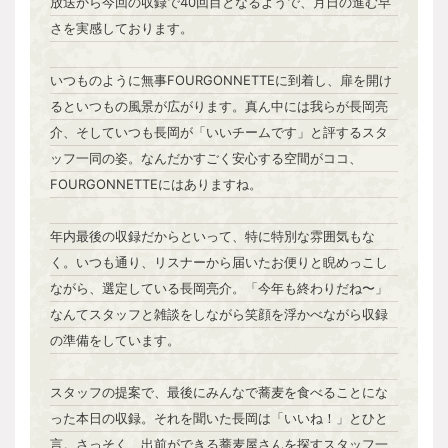
放送から今回の収録で40回目となるようで、月日の進む早
さを実感しております。
いつものように無事FOURGONNETTEに到着し、扉を開け
るといつもの風景が広がります。真ん中には我らが長岡亮
介、そしていつも長岡が「いいチームです」と評するスタ
ッフ一同の姿。なんだかすごく安心する空間がココ、
FOURGONNETTEにはありますね。
年内最後の収録だからといって、特に特別な雰囲気もな
く。いつも通り、リスナーから届いたお便りと睨めっこし
ながら、選定している長岡亮介。「今年も終わりだね〜」
なんてスタッフと雑談をしながら笑顔を浮かべながら収録
の準備をしています。
スタッフの提案で、最後にみんなで蕎麦を食べることにな
った本日の収録。それを聞いた長岡は「いいね！」とひと
言。さっそく、出前ができる蕎麦屋さんを探すスタッフ一