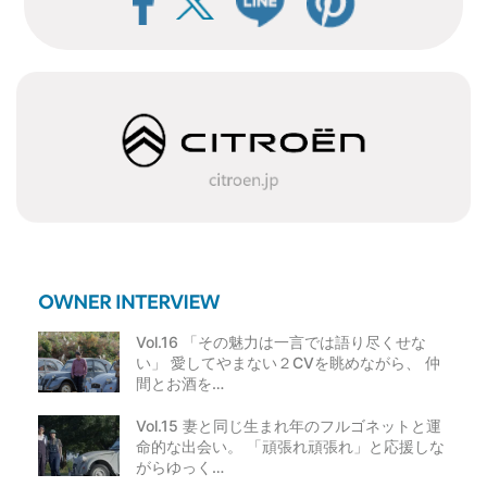
ビ
ゲ
ー
シ
ョ
ン
Vol.16 「その魅力は一言では語り尽くせな
い」 愛してやまない２CVを眺めながら、 仲
間とお酒を…
Vol.15 妻と同じ生まれ年のフルゴネットと運
命的な出会い。 「頑張れ頑張れ」と応援しな
がらゆっく…