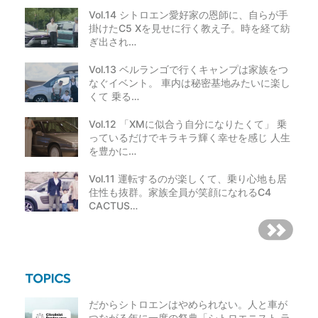
Vol.14 シトロエン愛好家の恩師に、自らが手
掛けたC5 Xを見せに行く教え子。時を経て紡
ぎ出され…
Vol.13 ベルランゴで行くキャンプは家族をつ
なぐイベント。 車内は秘密基地みたいに楽し
くて 乗る…
Vol.12 「XMに似合う自分になりたくて」 乗
っているだけでキラキラ輝く幸せを感じ 人生
を豊かに…
Vol.11 運転するのが楽しくて、乗り心地も居
住性も抜群。家族全員が笑顔になれるC4
CACTUS…
だからシトロエンはやめられない。人と車が
つながる年に一度の祭典「シトロエニスト ラ