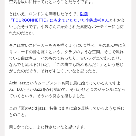
空気を吸いに行ってたということだそうですよ。
とはいえ、ロンドンを満喫したそうで、
以前
「FOURGONNETTE」にも来ていただいた小袋成彬さん
ともお会
いしたそうです。小袋さんに紹介された素敵なパーティーにも訪
れたのだとか。
そこは古いスピーカーを円を描くように6つ並べ、その真ん中に入
りレコードの音を聴くという。クラブのような空間。そこで流れ
ている曲はキューバのものであったり、古いレゲエであったり、
なんでも流れるけれど、「この曲でも踊れるんだ！」という感じ
がしたのだそう。それがすごくいいなと思ったと。
Acid jazzというムーブメントも同じ風に始まっているんですよ
ね。DJたちがJazzをかけ始めて、それがひとつのジャンルになっ
ていくという。そういう良さを感じました。
この「夏のAcid jazz」特集はまさに旅を反映しているような感じ
とのこと。
楽しかったし、また行きたいなと思います。