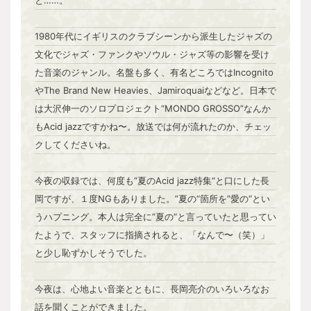
1980年代にイギリスのクラブシーンから派生したジャズの
文化でジャズ・ファンクやソウル・ジャズ等の影響を受け
た音楽のジャンル。名盤も多く、有名どころではIncognito
やThe Brand New Heavies、Jamiroquaiなどなど。日本で
は大沢伸一のソロプロジェクト“MONDO GROSSO”なんか
もAcid jazzですかね〜。放送では何が流れたのか、チェッ
クしてくださいね。
今夜の収録では、何度も”夏のAcid jazz特集“と口にした長
岡ですが、１度NGもありました。”夏の“箇所を”愛の“とい
うハプニング。本人は完全に”夏の“と言っていたと思ってい
たようで、スタッフに指摘されると、「なんで〜（笑）」
と少し恥ずかしそうでした。
今夜は、心地よい音楽とともに、長岡亮介のいろいろなお
話を聞くことができました。