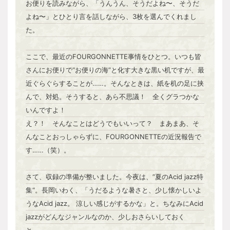
お便りを読みながら、「うんうん、そうだよね〜、そうだ
よね〜」とひとり言を話しながら、3枚を選んでくれまし
た。
ここで、最近のFOURGONNETTE事情をひとつ。いつも皆
さんにお便りで“お便りの海”と化す大きな黒い机ですが、最
近ぐらぐらすることが……。そんなときは、紙を机の足に挟
んで、対処。そうすると、あら不思議！ 全くグラつかな
いんですよ！
え？！ そんなことはどうでもいいって？ まあまあ、そ
んなことおっしゃらずに、FOURGONNETTEの近況報告で
す……（笑）。
さて、収録の準備が整いました。今夜は、”夏のAcid jazz特
集“。長岡いわく、「うだるような暑さと、少し懐かしいよ
うなAcid jazz。 涼しい感じがするかな」と。ちなみにAcid
jazzがどんなジャンルなのか、少しおさらいしておく
と……。