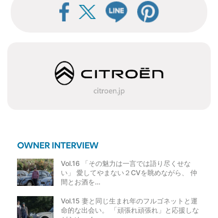
ビ
ゲ
ー
シ
ョ
ン
Vol.16 「その魅力は一言では語り尽くせな
い」 愛してやまない２CVを眺めながら、 仲
間とお酒を…
Vol.15 妻と同じ生まれ年のフルゴネットと運
命的な出会い。 「頑張れ頑張れ」と応援しな