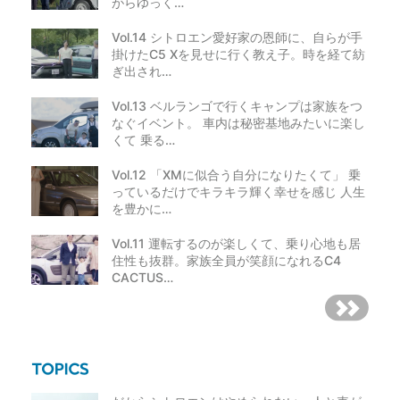
がらゆっく…
Vol.14 シトロエン愛好家の恩師に、自らが手
掛けたC5 Xを見せに行く教え子。時を経て紡
ぎ出され…
Vol.13 ベルランゴで行くキャンプは家族をつ
なぐイベント。 車内は秘密基地みたいに楽し
くて 乗る…
Vol.12 「XMに似合う自分になりたくて」 乗
っているだけでキラキラ輝く幸せを感じ 人生
を豊かに…
Vol.11 運転するのが楽しくて、乗り心地も居
住性も抜群。家族全員が笑顔になれるC4
CACTUS…