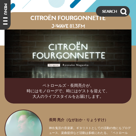
ペトロールズ・長岡亮介が、
時にはモノローグで、時にはゲストを迎えて、
大人のライフスタイルをお届けします。
長岡 亮介（ながおか・りょうすけ）
神出鬼没の音楽家。ギタリストとしての活動の他にもプロデ
ュース、楽曲提供など活動は多岐にわたる。「ペトロール