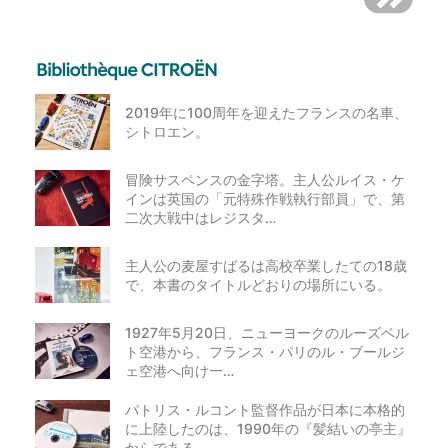
2019年に100周年を迎えたフランスの名車、
シトロエン。
冒険サスペンスの金字塔。主人公ルイス・ケ
インは英国の「元特殊作戦執行部員」で、第
二次大戦中はレジスタ…
主人公の麦屋すばるは高校卒業したての18歳
で、本書のタイトルどおりの場所にいる。
1927年5月20日、ニューヨークのルーズベル
ト空港から、フランス・パリのル・ブールジ
ェ空港へ向け一…
パトリス・ルコント監督作品が日本に本格的
に上陸したのは、1990年の『髪結いの亭主』
からである。