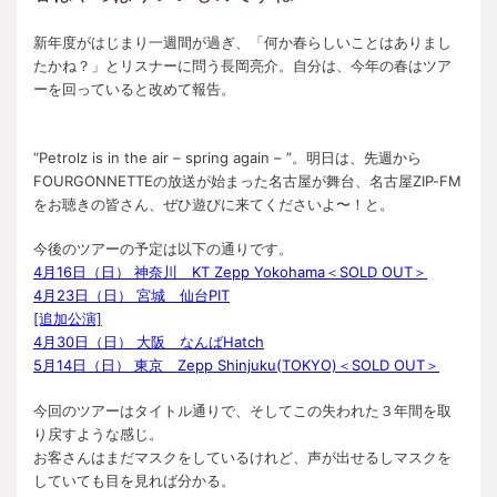
新年度がはじまり一週間が過ぎ、「何か春らしいことはありまし
たかね？」とリスナーに問う長岡亮介。自分は、今年の春はツア
ーを回っていると改めて報告。
“Petrolz is in the air – spring again – ”。明日は、先週から
FOURGONNETTEの放送が始まった名古屋が舞台、名古屋ZIP-FM
をお聴きの皆さん、ぜひ遊びに来てくださいよ〜！と。
今後のツアーの予定は以下の通りです。
4月16日（日） 神奈川 KT Zepp Yokohama＜SOLD OUT＞
4月23日（日） 宮城 仙台PIT
[追加公演]
4月30日（日） 大阪 なんばHatch
5月14日（日） 東京 Zepp Shinjuku(TOKYO)＜SOLD OUT＞
今回のツアーはタイトル通りで、そしてこの失われた３年間を取
り戻すような感じ。
お客さんはまだマスクをしているけれど、声が出せるしマスクを
していても目を見れば分かる。