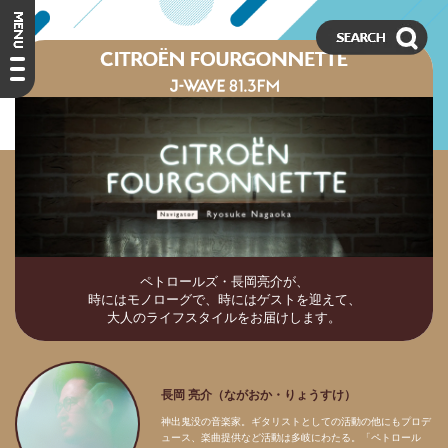
ペトロールズ・長岡亮介が、
時にはモノローグで、時にはゲストを迎えて、
大人のライフスタイルをお届けします。
長岡 亮介（ながおか・りょうすけ）
神出鬼没の音楽家。ギタリストとしての活動の他にもプロデ
ュース、楽曲提供など活動は多岐にわたる。「ペトロール