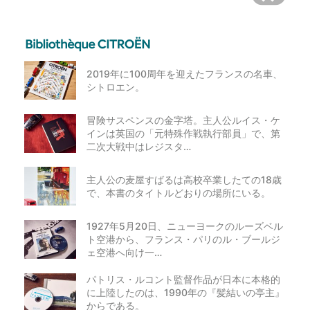
2019年に100周年を迎えたフランスの名車、
シトロエン。
冒険サスペンスの金字塔。主人公ルイス・ケ
インは英国の「元特殊作戦執行部員」で、第
二次大戦中はレジスタ…
主人公の麦屋すばるは高校卒業したての18歳
で、本書のタイトルどおりの場所にいる。
1927年5月20日、ニューヨークのルーズベル
ト空港から、フランス・パリのル・ブールジ
ェ空港へ向け一…
パトリス・ルコント監督作品が日本に本格的
に上陸したのは、1990年の『髪結いの亭主』
からである。