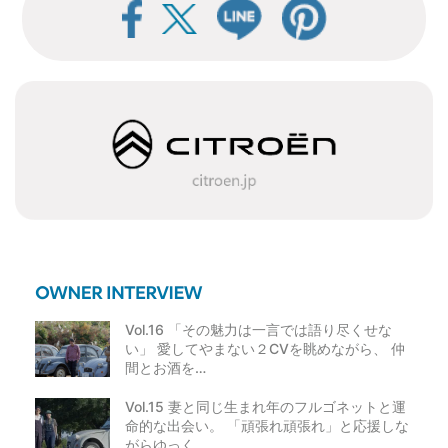
ビ
ゲ
ー
シ
ョ
ン
Vol.16 「その魅力は一言では語り尽くせな
い」 愛してやまない２CVを眺めながら、 仲
間とお酒を…
Vol.15 妻と同じ生まれ年のフルゴネットと運
命的な出会い。 「頑張れ頑張れ」と応援しな
がらゆっく…