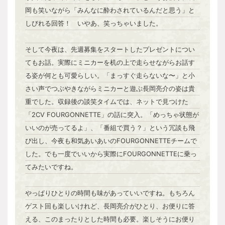
岡も笑いながら「みんなに酔わされているんだと思う」と
しびれる回答！ いやあ、笑っちゃいました。
そして今夜は、先週募集をスタートしたプレゼントについ
てもお話。実際にミニカーを机の上で走らせながらお話す
る姿が何とも可愛らしい。「まっすぐ走らないな〜」と小
さい声でつぶやきながらミニカーと遊ぶ長岡亮介の姿は貴
重でした。収録後の談笑タイムでは、ネットで見つけた
「2CV FOURGONNETTE」の話に突入。「めっちゃ状態が
いいのが売ってるよ」、「番組で買う？」という冗談も飛
び出し、今夜も和気あいあいのFOURGONNETTEチームで
した。でも一度でいいから実際にFOURGONNETTEに乗っ
てみたいですね。
やっぱりひとりの時間も味があっていいですね。もちろん
ゲスト回も楽しいけれど、長岡亮介がひとり、お便りに答
える、このまったりとした時間も必要。楽しそうにお便り