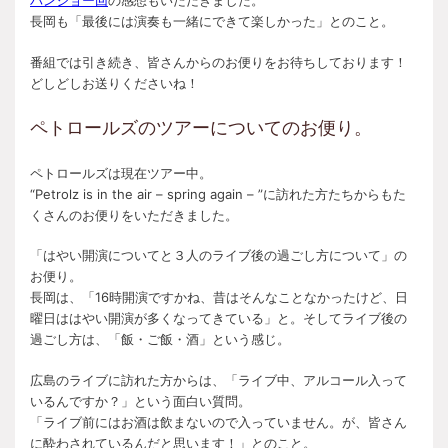
バンジョー回
の感想もいただきました。
長岡も「最後には演奏も一緒にできて楽しかった」とのこと。
番組では引き続き、皆さんからのお便りをお待ちしております！
どしどしお送りくださいね！
ペトロールズのツアーについてのお便り。
ペトロールズは現在ツアー中。
“Petrolz is in the air – spring again – ”に訪れた方たちからもた
くさんのお便りをいただきました。
「はやい開演についてと３人のライブ後の過ごし方について」の
お便り。
長岡は、「16時開演ですかね、昔はそんなことなかったけど、日
曜日ははやい開演が多くなってきている」と。そしてライブ後の
過ごし方は、「飯・ご飯・酒」という感じ。
広島のライブに訪れた方からは、「ライブ中、アルコール入って
いるんですか？」という面白い質問。
「ライブ前にはお酒は飲まないので入っていません。が、皆さん
に酔わされているんだと思います！」とのこと。