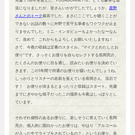
送になりましたが、皆さんいかがでしたでしょうか。
星野
さんとのトーク
最高でした。まさにここでしか聴くことが
できないお話の数々に外野で見守る筆者もワクワクが止ま
りませんでした。ミニ・インタビューもよかったな〜なん
て。改めて、これからもよろしくお願いいたしますね！
さて、今夜の収録は定番のスタイル。”マイクとわたしとお
便り”です。さっそくお便りを自らセレクトする長岡亮介。
たくさんのお便りに目を通し、読みたいお便りを決めてい
きます。この1年間で何通のお便りが届いたんでしょうね。
しっかりとリスナーの名前を覚えている長岡さん、流石で
す！ お便りが決まるとまったりと収録はスタート。先週
までにぎやかな様子だったこの場所も今夜はしっぽりとし
ています。
それぞれ個性のあるお便りに、楽しそうに答えていく長岡
亮介。個人的に面白かったお便りは、やはり「アルコール
が入った中でライブをされているの？」というお便り。長