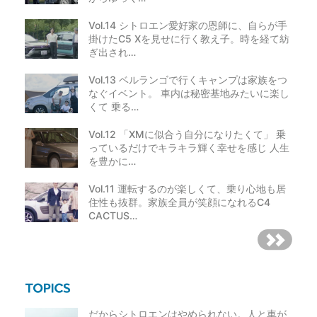
Vol.14 シトロエン愛好家の恩師に、自らが手
掛けたC5 Xを見せに行く教え子。時を経て紡
ぎ出され…
Vol.13 ベルランゴで行くキャンプは家族をつ
なぐイベント。 車内は秘密基地みたいに楽し
くて 乗る…
Vol.12 「XMに似合う自分になりたくて」 乗
っているだけでキラキラ輝く幸せを感じ 人生
を豊かに…
Vol.11 運転するのが楽しくて、乗り心地も居
住性も抜群。家族全員が笑顔になれるC4
CACTUS…
だからシトロエンはやめられない。人と車が