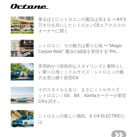
乗るほどにシトロエンの魔法は深まる 〜4年5
万キロを共にしたシトロエンC5エアクロスの
オーナーに聞く
シトロエン、その魅力は乗り心地 〜”Magic
Carpet Ride” 魔法の絨毯を実現する”PH…
実用的かつ前衛的なスタイリングと素晴らし
い乗り心地｜ミドルサイズ・シトロエンの魅
力を受け継ぐ新型C4
そのスタイルと走り、まさにミドルサイズ・
シトロエン｜GS、BX、Xantiaオーナーが新型
C4を試す…
シトロエンの新しい挑戦、E-C4 ELECTRICと
は