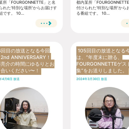
某所「FOURGONNETTE」と名
都内某所「FOURGONNETT
られた’特別な場所’からお届けす
付けられた’特別な場所’から
です。 10...
る番組です。 10...
06回目の放送となる今回
105回目の放送となる
2nd ANNIVERSARY！
は、”年度末に贈る、
岡亮介の時間にゆるりとお
FOURGONNETTEゲ
き合いください〜！
集“をお送りしました。
4年4月6日 放送
2024年3月30日 放送