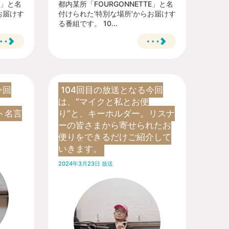
E」と名
都内某所「FOURGONNETTE」と名
お届けす
付けられた’特別な場所’からお届けす
る番組です。 10...
今回
104回目の放送となる今回
は、“マイクと私とお便
スト名言
り”と、キーホルダー。リスナ
ーの皆さまから寄せられたお
便りをできるだけご紹介して
いきます。
2024年3月23日 放送