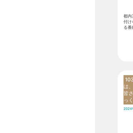
都内
付け
る番組
1
は、
皆
っ
2024