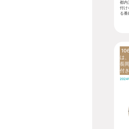
都内
付け
る番組
1
は、
長
付
202