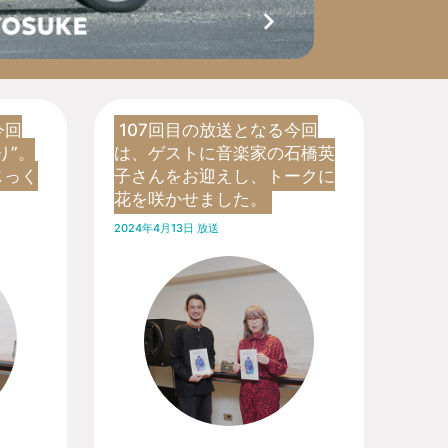
今回
107回目の放送となる今回
り”。
は、ゲストに音楽家の石橋英
じっく
子さんをお迎えし、トークに
花を咲かせました。
2024年4月13日 放送