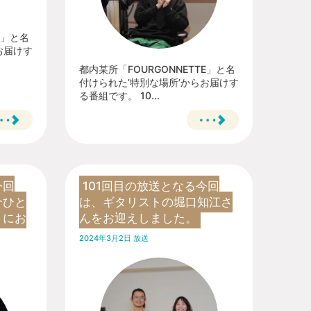
E」と名
お届けす
都内某所「FOURGONNETTE」と名
付けられた’特別な場所’からお届けす
る番組です。 10...
今回
101回目の放送となる今回
介ひと
は、ギタリストの堀口知江さ
りにお
んをお迎えしました。
2024年3月2日 放送