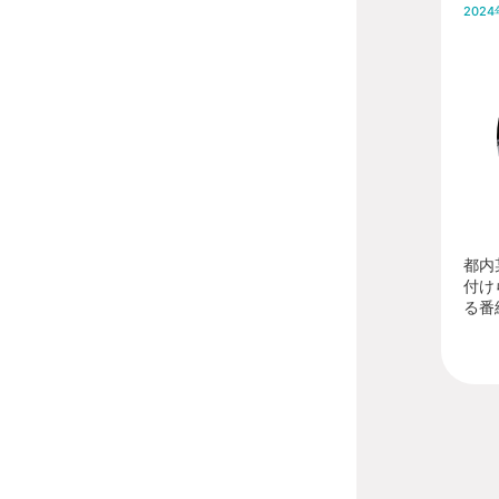
202
都内
付け
る番組