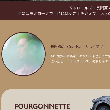
ペトロールズ・長岡亮
時にはモノローグで、時にはゲストを迎えて、
大人
長岡 亮介（ながおか・りょうすけ）
神出鬼没の音楽家。ギタリストとしての
にわたる。「ペトロールズ」の歌とギタ