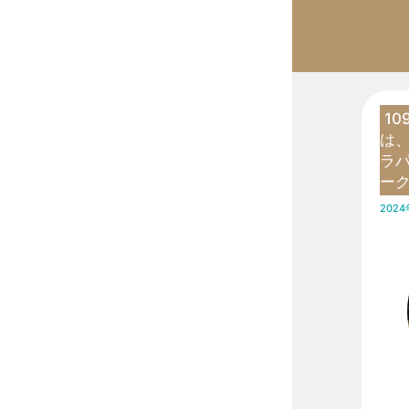
1
は、
ラ
ー
202