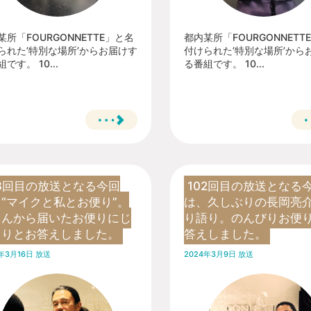
某所「FOURGONNETTE」と名
都内某所「FOURGONNETT
られた’特別な場所’からお届けす
付けられた’特別な場所’から
です。 10...
る番組です。 10...
03回目の放送となる今回
102回目の放送となる
“マイクと私とお便り”。
は、久しぶりの長岡亮
さんから届いたお便りにじ
り語り。のんびりお便
くりとお答えしました。
答えしました。
年3月16日 放送
2024年3月9日 放送