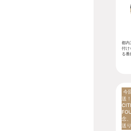
都内
付け
る番組
今
送！
CI
FO
念、
送