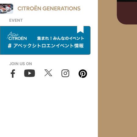
EVENT
JOIN US ON