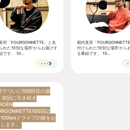
某所「FOURGONNETTE」と名
都内某所「FOURGONNETT
られた’特別な場所’からお届けす
付けられた’特別な場所’から
です。 10...
る番組です。 10...
回でついに100回目の放
 前回に引き続き
TROËN
URGONNETTE100回記
100kmドライブの旅をお
りします。