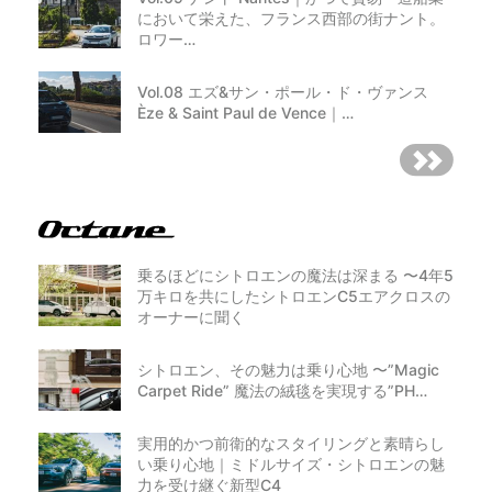
において栄えた、フランス西部の街ナント。
ロワー…
Vol.08 エズ&サン・ポール・ド・ヴァンス
Èze & Saint Paul de Vence｜…
乗るほどにシトロエンの魔法は深まる 〜4年5
万キロを共にしたシトロエンC5エアクロスの
オーナーに聞く
シトロエン、その魅力は乗り心地 〜”Magic
Carpet Ride” 魔法の絨毯を実現する”PH…
実用的かつ前衛的なスタイリングと素晴らし
い乗り心地｜ミドルサイズ・シトロエンの魅
力を受け継ぐ新型C4