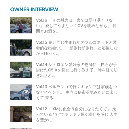
Vol.16 「その魅力は一言では語り尽くせな
い」 愛してやまない２CVを眺めながら、 仲
間とお酒を…
Vol.15 妻と同じ生まれ年のフルゴネットと運
命的な出会い。 「頑張れ頑張れ」と応援しな
がらゆっく…
Vol.14 シトロエン愛好家の恩師に、自らが手
掛けたC5 Xを見せに行く教え子。時を経て紡
ぎ出され…
Vol.13 ベルランゴで行くキャンプは家族をつ
なぐイベント。 車内は秘密基地みたいに楽し
くて 乗る…
Vol.12 「XMに似合う自分になりたくて」 乗
っているだけでキラキラ輝く幸せを感じ 人生
を豊かに…