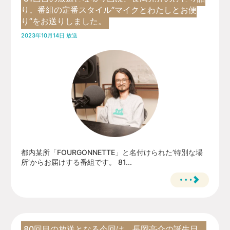
り。番組の定番スタイル”マイクとわたしとお便
り”をお送りしました。
2023年10月14日 放送
都内某所「FOURGONNETTE」と名付けられた’特別な場
所’からお届けする番組です。 81...
80回目の放送となる今回は、長岡亮介の誕生日。