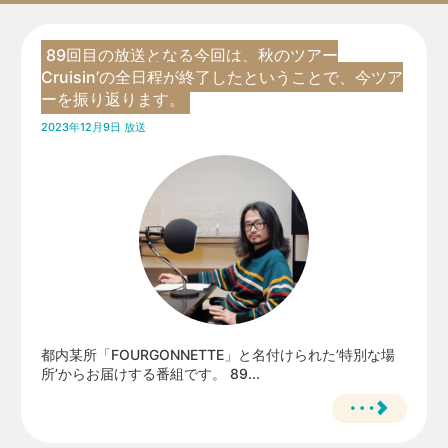
89回目の放送となる今回は、秋のツアー
Cruisin’の全日程が終了したということで、今ツア
ーを振り返ります。
2023年12月9日 放送
都内某所「FOURGONNETTE」と名付けられた’特別な場
所’からお届けする番組です。 89...