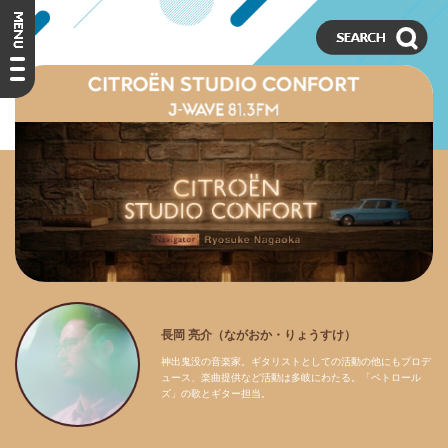
長岡 亮介（ながおか・りょうすけ）
神出鬼没の音楽家。ギタリストとしての活動の他にもプロデ
ュース、楽曲提供など活動は多岐にわたる。「ペトロール
ズ」の歌とギター担当。