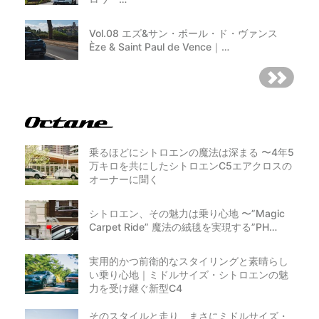
Vol.08 エズ&サン・ポール・ド・ヴァンス
Èze & Saint Paul de Vence｜…
乗るほどにシトロエンの魔法は深まる 〜4年5
万キロを共にしたシトロエンC5エアクロスの
オーナーに聞く
シトロエン、その魅力は乗り心地 〜”Magic
Carpet Ride” 魔法の絨毯を実現する”PH…
実用的かつ前衛的なスタイリングと素晴らし
い乗り心地｜ミドルサイズ・シトロエンの魅
力を受け継ぐ新型C4
そのスタイルと走り、まさにミドルサイズ・