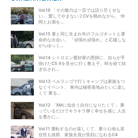
Vol.16 「その魅力は一言では語り尽くせな
い」 愛してやまない２CVを眺めながら、 仲
間とお酒を…
Vol.15 妻と同じ生まれ年のフルゴネットと運
命的な出会い。 「頑張れ頑張れ」と応援しな
がらゆっく…
Vol.14 シトロエン愛好家の恩師に、自らが手
掛けたC5 Xを見せに行く教え子。時を経て紡
ぎ出され…
Vol.13 ベルランゴで行くキャンプは家族をつ
なぐイベント。 車内は秘密基地みたいに楽し
くて 乗る…
Vol.12 「XMに似合う自分になりたくて」 乗
っているだけでキラキラ輝く幸せを感じ 人生
を豊かに…
Vol.11 運転するのが楽しくて、乗り心地も居
住性も抜群。家族全員が笑顔になれるC4