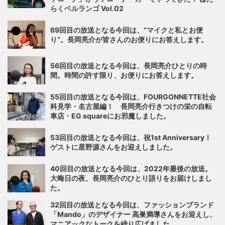
らくベルランゴ Vol.02
69回目の放送となる今回は、”マイクと私とお便
り“。長岡亮介が皆さんのお便りにお答えします。
56回目の放送となる今回は、長岡亮介ひとりの時
間。時間の許す限り、お便りにお答えします。
55回目の放送となる今回は、FOURGONNETTE社会
科見学・名古屋編！ 長岡亮介行きつけの栄の自転
車店・EG squareにお邪魔しました。
53回目の放送となる今回は、祝1st Anniversary！
ゲストに星野源さんをお迎えしました。
40回目の放送となる今回は、2022年最後の放送。
大晦日の夜、長岡亮介のひとり語りをお届けしまし
た。
32回目の放送となる今回は、ファッションブランド
「Mando」のデザイナー 高巣満導さんをお迎えし、
マニアックなトークを繰り広げました。