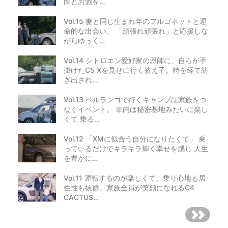
間とお酒を…
Vol.15 妻と同じ生まれ年のフルゴネットと運
命的な出会い。 「頑張れ頑張れ」と応援しな
がらゆっく…
Vol.14 シトロエン愛好家の恩師に、自らが手
掛けたC5 Xを見せに行く教え子。時を経て紡
ぎ出され…
Vol.13 ベルランゴで行くキャンプは家族をつ
なぐイベント。 車内は秘密基地みたいに楽し
くて 乗る…
Vol.12 「XMに似合う自分になりたくて」 乗
っているだけでキラキラ輝く幸せを感じ 人生
を豊かに…
Vol.11 運転するのが楽しくて、乗り心地も居
住性も抜群。家族全員が笑顔になれるC4
CACTUS…