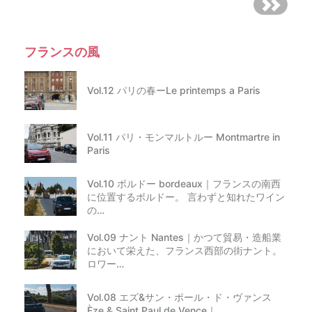
フランスの風
Vol.12 パリの春ーLe printemps a Paris
Vol.11 パリ・モンマルトルー Montmartre in
Paris
Vol.10 ボルドー bordeaux｜フランスの南西
に位置するボルドー。 言わずと知れたワイン
の…
Vol.09 ナント Nantes｜かつて貿易・造船業
において栄えた、フランス西部の街ナント。
ロワー…
Vol.08 エズ&サン・ポール・ド・ヴァンス
Èze & Saint Paul de Vence｜…