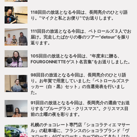
118回目の放送となる今回は、長岡亮介のひとり語
り。“マイクと私とお便り”でお送りします。
111回目の放送となる今回は、ペトロールズ３人でお
届け。完走したばかりの春のツアー”detour”を振り
返ります。
105回目の放送となる今回は、”年度末に贈る、
FOURGONNETTEゲスト名言集“をお送りしました。
98回目の放送となる今回は、長岡亮介のひとり語
り。お年賀で用意していました「ペトロールズステ
ッカー（白・黒）セット」の当選発表を行いまし
た。
91回目の放送となる今回は、長岡亮介の選曲でお送
りする“ブルーグラス・クリスマス”。クリスマス目
前の土曜の夜を彩ります。
札幌のチョコレート専門店「ショコラティエ マサー
ル」の駐車場に、フランスのショコラブランド「ヴ
ァローナ」がヴァローナ・カーでやってきた！ はた