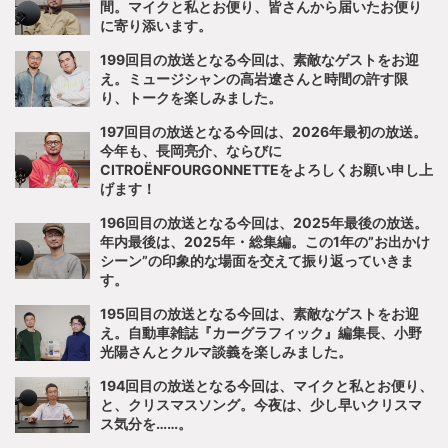
間。マイクと私とお便り、皆さんから届いたお便り
に寄り添います。
199回目の放送となる今回は、素敵なゲストをお迎
え。ミュージシャンの高岩遼さんと時間の許す限
り、トークを楽しみました。
197回目の放送となる今回は、2026年最初の放送。
今年も、長岡亮介、ならびに
CITROËNFOURGONNETTEをよろしくお願い申し上
げます！
196回目の放送となる今回は、2025年最後の放送。
年内最後は、2025年・総集編。この1年の”お出かけ
シーン”の印象的な場面を交えて振り返っていきま
す。
195回目の放送となる今回は、素敵なゲストをお迎
え。自動車雑誌『カーグラフィック』編集長、小野
光陽さんとクルマ談義を楽しみました。
194回目の放送となる今回は、マイクと私とお便り、
と、クリスマスソング。今夜は、少し早いクリスマ
ス気分を……。